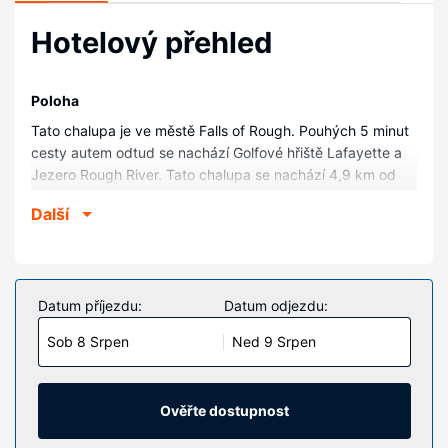
Hotelový přehled
Poloha
Tato chalupa je ve městě Falls of Rough. Pouhých 5 minut
cesty autem odtud se nachází Golfové hřiště Lafayette a
Jezero Rough River. Tato chalupa se nachází 4,9 km od
Park Rough River Dam State Resort Park a 23,9 km od
Další
Divadlo Pine Knob.
Pokoje
V této chatě s klimatizací a kuchyní, k jejímuž vybavení
patří trouby a varná deska, se budete cítit jako doma.
Datum příjezdu:
Datum odjezdu:
Další užitečné vybavení a služby: mikrovlnná trouba a
Sob 8 Srpen
Ned 9 Srpen
pračka.
Vybavení nemovitosti
K nabídce hotelu patří bezdrátový internet zdarma a
Ověřte dostupnost
barbecue grily.