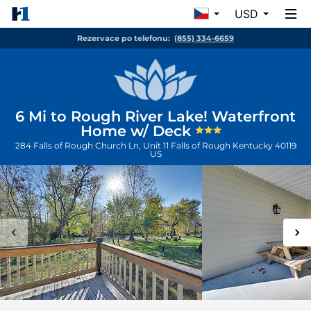
USD
Rezervace po telefonu:
(855) 334-6659
6 Mi to Rough River Lake! Waterfront
Home w/ Deck
284 Falls of Rough Church Ln, Unit 11
Falls of Rough
Kentucky
40119
US