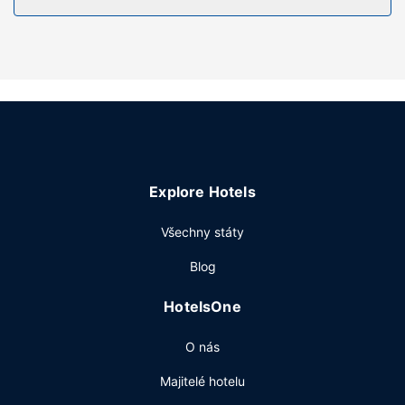
Další vybavení
Přímo v areálu je hostům k dispozici samostatné parkování
zdarma.
Explore Hotels
Všechny státy
Blog
HotelsOne
O nás
Majitelé hotelu