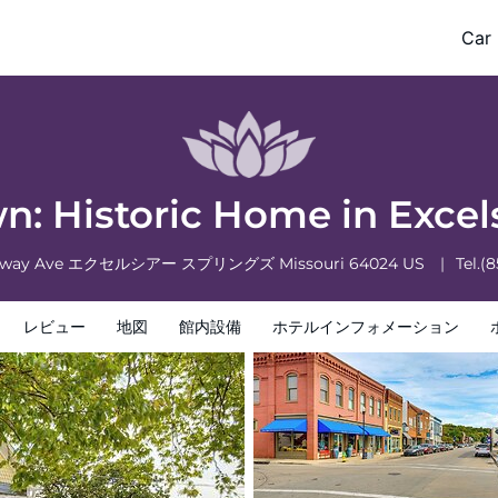
r Springs
Car 
フォメーション
ホテルポリシー
: Historic Home in Excel
dway Ave
エクセルシアー スプリングズ
Missouri
64024
US
Tel.
(8
レビュー
地図
館内設備
ホテルインフォメーション