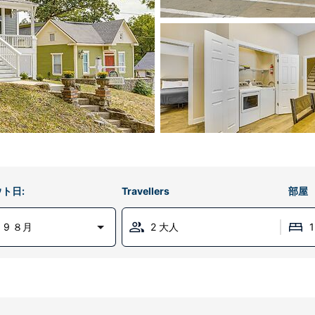
ト日:
Travellers
部屋
 9 ８月
2 大人