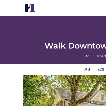
Walk Downtown: Historic Home in Excelsio
料金
写真
レビュー
地図
館内設備
ホテルイン
Walk Downtown
436 E Broa
料金
写真