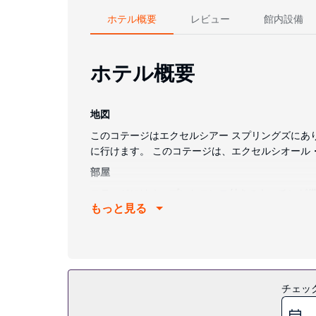
ホテル概要
レビュー
館内設備
ホテル概要
地図
このコテージはエクセルシアー スプリングズにあり、
に行けます。 このコテージは、エクセルシオール・ス
部屋
コテージにはオーブンとコンロ付きのキッチンが備
もっと見る
クエスト可能です。
施設
便利なWiFi (無料)、バーベキューグリルなどを
その他の施設
チェッ
敷地内にはセルフパーキング (無料) が備わってい