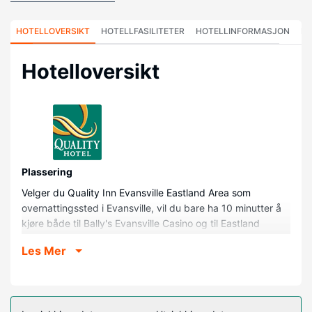
HOTELLOVERSIKT
HOTELLFASILITETER
HOTELLINFORMASJON
HO
Hotelloversikt
Plassering
Velger du Quality Inn Evansville Eastland Area som
overnattingssted i Evansville, vil du bare ha 10 minutter å
kjøre både til Bally's Evansville Casino og til Eastland
kjøpesenter. Dette hotellet ligger 0,8 mi (1,3 km) unna
Les Mer
Wesselman Woods Nature Preserve og 0,9 mi (1,5 km)
unna Gattitown Evansville Indiana Pizza & Family
Entertainment Center.
Rom