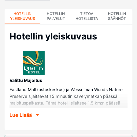
HOTELLIN
HOTELLIN
TIETOA
HOTELLIN
YLEISKUVAUS
PALVELUT
HOTELLISTA
SÄÄNNÖT
Hotellin yleiskuvaus
Valittu Majoitus
Eastland Mall (ostoskeskus) ja Wesselman Woods Nature
Preserve sijaitsevat 15 minuutin kävelymatkan päässä
majoituspaikasta. Tämä hotelli sijaitsee 1,5 km:n päässä
kohteesta Gattitown Evansville Indiana Pizza & Family
Lue Lisää
Entertainment Center ja 4,1 km:n päässä kohteesta Ohio
River Valley.
Huoneet