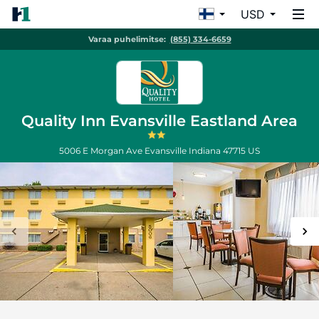
USD
Varaa puhelimitse:
(855) 334-6659
Quality Inn Evansville Eastland Area
5006 E Morgan Ave
Evansville
Indiana
47715
US