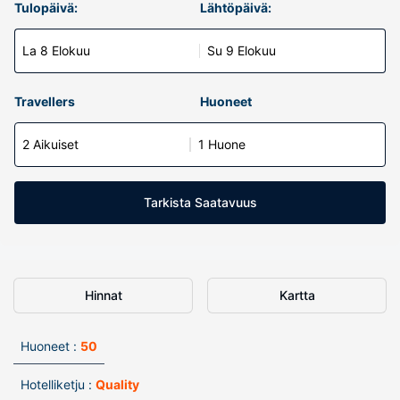
Tulopäivä:
Lähtöpäivä:
La 8 Elokuu
Su 9 Elokuu
Travellers
Huoneet
2 Aikuiset
1 Huone
Tarkista Saatavuus
Hinnat
Kartta
Huoneet :
50
Hotelliketju :
Quality