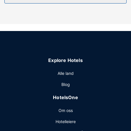
Du tilbys blant annet et kasino og wi-fi (inkludert).
Andre fasiliteter
Gjestene tilbys ubetjent parkering (inkludert) på stedet.
Explore Hotels
Alle land
Blog
HotelsOne
Om oss
Hotelleiere