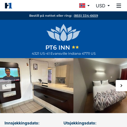
USD
Bestill på nettet eller ring:
(855) 334-6659
PT6 INN
4321 US-41
Evansville
Indiana
47711
US
Innsjekkingsdato:
Utsjekkingsdato: