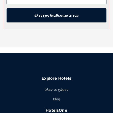
παπλώματα και σεντόνια από αιγυπτιακό βαμβάκι. Για τη
διασκέδασή σας προσφέρονται τηλεοράσεις με επίπεδη
οθόνη 32 ιντσών με καλωδιακά κανάλια, ενώ μπορείτε
έλεγχος διαθεσιμοτητας
να είστε πάντα online με δωρεάν ασύρματη πρόσβαση
στο ίντερνετ. Τα μπάνια διαθέτουν μπανιέρες ή ντους
και πιστολάκια μαλλιών.
Παροχές καταλύματος
Χαρείτε τη θέα από τον κήπο και κάντε χρήση παροχών,
όπως δωρεάν ασύρματο ίντερνετ και χώρο για πικνίκ.
Εστιατόριο
Μπορείτε να απολαύσετε ένα γεύμα στο RIVAS MEXICAN
RESTORANT, το οποίο εξυπηρετεί τους επισκέπτες σε
Explore Hotels
αυτό το κατάλυμα (Valueinn Eugene - Airport ) ή μπορείτε
να κάνετε μια στάση στο μπαρ με σνακ/ντελικατέσεν.
όλες οι χώρες
Άλλες παροχές
Blog
Στις σημαντικές παροχές περιλαμβάνονται γρήγορο
check-out, ρεσεψιόν όλο το 24ωρο και εγκαταστάσεις
HotelsOne
πλυντηρίων. Στους χώρους μας θα βρείτε δωρεάν