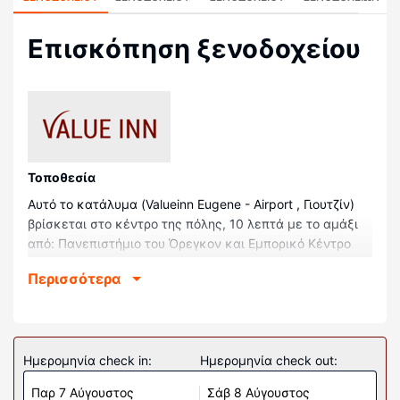
Επισκόπηση ξενοδοχείου
Τοποθεσία
Αυτό το κατάλυμα (Valueinn Eugene - Airport , Γιουτζίν)
βρίσκεται στο κέντρο της πόλης, 10 λεπτά με το αμάξι
από: Πανεπιστήμιο του Όρεγκον και Εμπορικό Κέντρο
Valley River Center. Αυτό το ξενοδοχείο απέχει 7,4 χλμ.
Περισσότερα
από: Matthew Knight Arena (Γήπεδο) και 7,7 χλμ. από:
McArthur Court (γήπεδο μπάσκετ).
Δωμάτια
Νιώστε σαν στο σπίτι σας σε ένα από τα 25 δωμάτια με
Ημερομηνία check in:
Ημερομηνία check out:
κλιματισμό, όπου υπάρχουν ψυγείο και φούρνοι
Παρ 7 Αύγουστος
Σάβ 8 Αύγουστος
μικροκυμάτων. Το κρεβάτι σας διαθέτει πουπουλένια