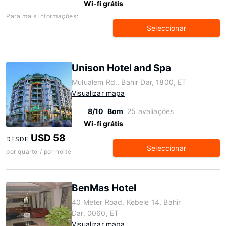
Wi-fi grátis
Para mais informações:
Seleccionar
Unison Hotel and Spa
Mulualem Rd., Bahir Dar, 1800, ET
Visualizar mapa
8/10
Bom
25 avaliações
Wi-fi grátis
USD 58
DESDE
Seleccionar
por quarto / por noite
BenMas Hotel
40 Meter Road, Kebele 14, Bahir
Dar, 0060, ET
Visualizar mapa