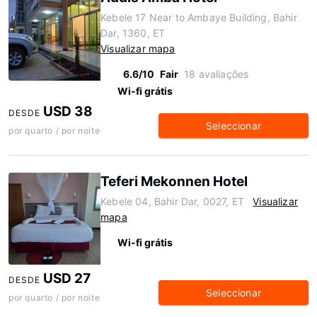
Kebele 17 Near to Ambaye Building, Bahir
Dar, 1360, ET
Visualizar mapa
6.6/10
Fair
18 avaliações
Wi-fi grátis
USD 38
DESDE
Seleccionar
por quarto / por noite
Teferi Mekonnen Hotel
Kebele 04, Bahir Dar, 0027, ET
Visualizar
mapa
Wi-fi grátis
USD 27
DESDE
Seleccionar
por quarto / por noite