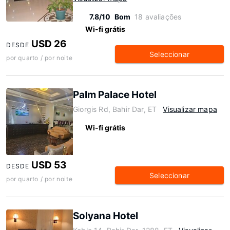
7.8/10
Bom
18 avaliações
Wi-fi grátis
USD 26
DESDE
Seleccionar
por quarto / por noite
Palm Palace Hotel
Giorgis Rd, Bahir Dar, ET
Visualizar mapa
Wi-fi grátis
USD 53
DESDE
Seleccionar
por quarto / por noite
Solyana Hotel