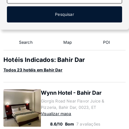
Pesquisar
Search
Map
POI
Hotéis Indicados: Bahir Dar
Todos 23 hotéis em Bahir Dar
Wynn Hotel - Bahir Dar
Giorgis Road Near Flavor Juice &
Pizzeria, Bahir Dar, 0023, ET
Visualizar mapa
8.6/10
Bom
7 avaliações