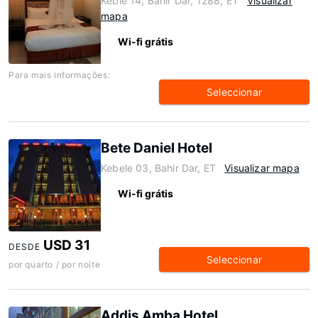
Keble 14, Bahir Dar, 1288, ET
Visualizar
mapa
Wi-fi grátis
Para mais informações:
Seleccionar
Bete Daniel Hotel
Kebele 03, Bahir Dar, ET
Visualizar mapa
Wi-fi grátis
USD 31
DESDE
Seleccionar
por quarto / por noite
Addis Amba Hotel