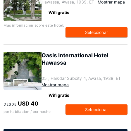
Hawassa, Awasa, 1939, ET
Mostrar mapa
Wifi gratis
Más información sobre este hotel:
Seleccionar
Oasis International Hotel
Hawassa
05 , Haikdar Subcity 4, Awasa, 1939, ET
Mostrar mapa
Wifi gratis
USD 40
DESDE
Seleccionar
por habitación / por noche