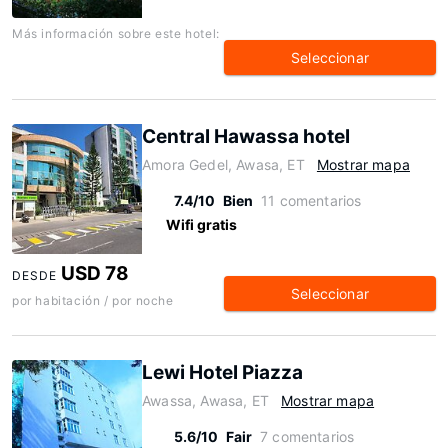
Más información sobre este hotel:
Seleccionar
Central Hawassa hotel
Amora Gedel, Awasa, ET
Mostrar mapa
7.4/10
Bien
11 comentarios
Wifi gratis
USD 78
DESDE
Seleccionar
por habitación / por noche
Lewi Hotel Piazza
Awassa, Awasa, ET
Mostrar mapa
5.6/10
Fair
7 comentarios