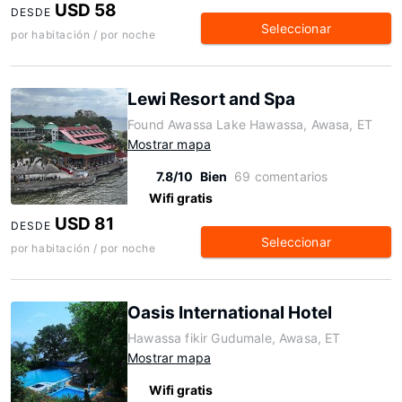
USD 58
DESDE
Seleccionar
por habitación / por noche
Lewi Resort and Spa
Found Awassa Lake Hawassa, Awasa, ET
Mostrar mapa
7.8/10
Bien
69 comentarios
Wifi gratis
USD 81
DESDE
Seleccionar
por habitación / por noche
Oasis International Hotel
Hawassa fikir Gudumale, Awasa, ET
Mostrar mapa
Wifi gratis