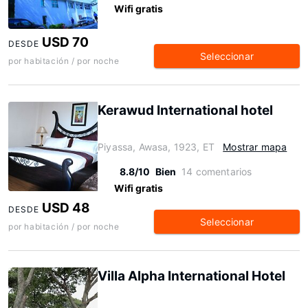
Wifi gratis
USD 70
DESDE
Seleccionar
por habitación / por noche
Kerawud International hotel
Piyassa, Awasa, 1923, ET
Mostrar mapa
8.8/10
Bien
14 comentarios
Wifi gratis
USD 48
DESDE
Seleccionar
por habitación / por noche
Villa Alpha International Hotel