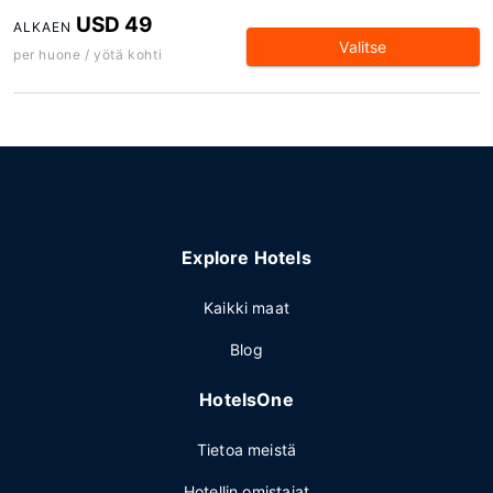
USD 49
ALKAEN
Valitse
per huone / yötä kohti
Explore Hotels
Kaikki maat
Blog
HotelsOne
Tietoa meistä
Hotellin omistajat