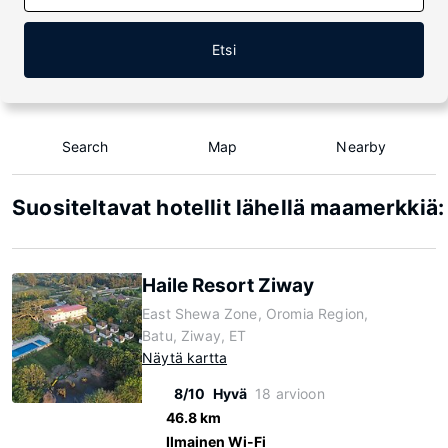
Etsi
Search
Map
Nearby
Suositeltavat hotellit lähellä maamerkkiä:
Haile Resort Ziway
East Shewa Zone, Oromia Region,
Batu, Ziway, ET
Näytä kartta
8/10
Hyvä
18 arvioon
46.8 km
Ilmainen Wi-Fi