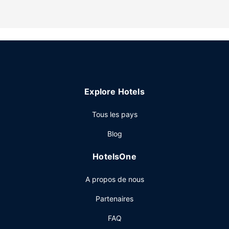
Cette maison d'hôtes non-fumeurs offre un parking gratuit
à proximité et des sentiers de randonnée à proximité.
Restaurant
Un petit déjeuner gratuit vous est offert.
Autres services
Les voyageurs profiteront sur place de nombreux petits
plus comme l'accès Wi-Fi à Internet.
Explore Hotels
Tous les pays
Blog
HotelsOne
A propos de nous
Partenaires
FAQ