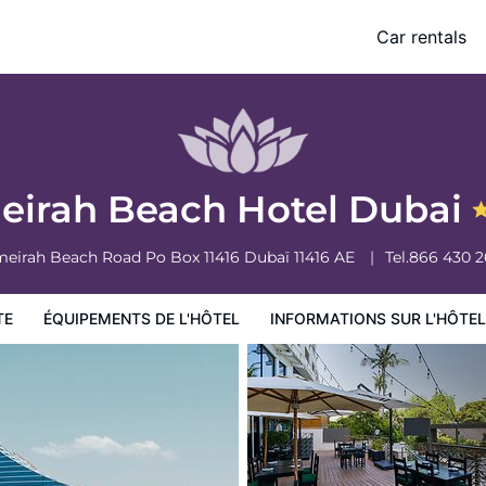
Car rentals
ormations sur l'hôtel
Conditions de l'hôtel
eirah Beach Hotel Dubai
eirah Beach Road Po Box 11416
Dubaï
11416
AE
Tel.
866 430 2
TE
ÉQUIPEMENTS DE L'HÔTEL
INFORMATIONS SUR L'HÔTEL