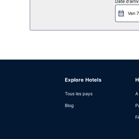
Date d'arriv
vous. 3 piscines extérieures vous attendent pou
services offerts par cet hôtel vous trouvez égale
Ven 7
Une navette gratuite vous accompagne au bord d
Restaurant
Vous découvrirez de nombreuses spécialités Cuisin
pour une soirée cocooning en amoureux ou en sol
verre au bar en bord de piscine ou dans un des 
un supplément.
Autres services
Les équipements et services proposés incluent l'a
Explore Hotels
H
organiser une réunion à Dubaï, faites confiance
et des salles de réunion. En échange d'un supplé
Tous les pays
A
dans l'enceinte de l'hébergement.
Blog
P
F