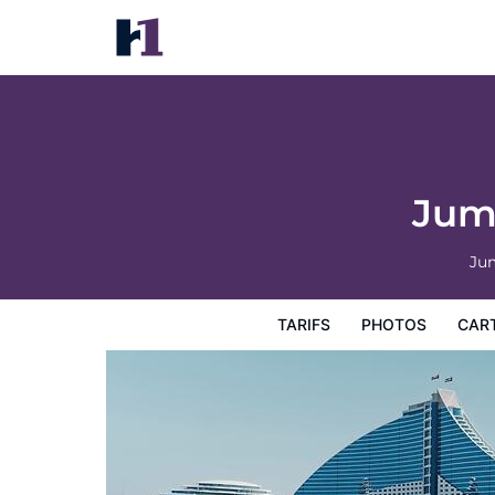
Jumeirah Beach Hotel Dubai
Tarifs
Photos
Carte
Équipements de l'hôtel
Inf
Jum
Jum
TARIFS
PHOTOS
CAR