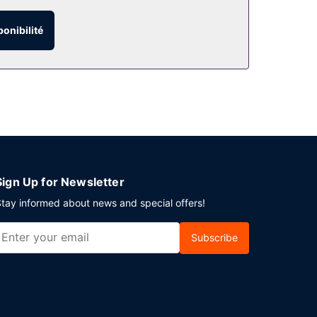
 moments de détente. Parmi les équipements et
un service de garde d'enfants (en supplément).
ponibilité
tel ou profitez du service d'étage 24 h/24, idéal
ussi un café sur place. Détendez-vous devant un
i tous les jours de 06 h 30 à 10 h 30 moyennant
 de location de limousines/berlines. Si vous devez
Sign Up for Newsletter
s carrés et comprenant un centre de conférence
tay informed about news and special offers!
4 h/24) et un parking avec voiturier se trouve
Subscribe