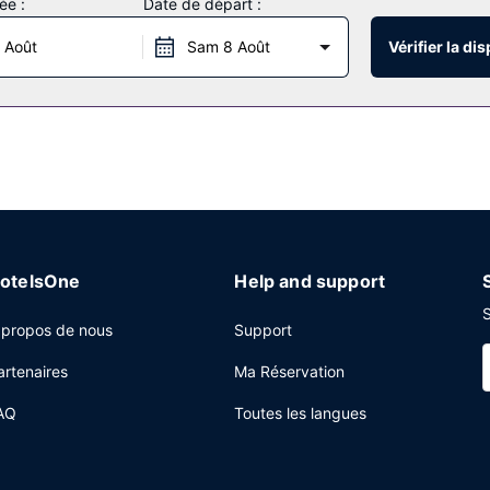
ée :
Date de départ :
r un petit plongeon avant de rejoindre la plage privée pour de purs
ment l'accès Wi-Fi à Internet gratuit, un service de conciergerie et 
 Août
Sam 8 Août
Vérifier la dis
e la plage.
e internationale proposée par Fika, l'un des 3 restaurants de cet hô
o. Si vous avez un petit creux pendant la journée, vous trouverez a
2 bars/lounges de l'hébergement. Un petit déjeuner complet est serv
ccès à internet gratuit à Internet, un centre d'affaires et un service
otelsOne
Help and support
 à cet hôtel qui dispose d'espaces événements mesurant 1322 mètre
S
ment, l'hébergement propose une navette vers et depuis l'aéroport (2
 propos de nous
Support
artenaires
Ma Réservation
AQ
Toutes les langues