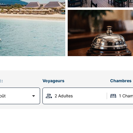
 :
Voyageurs
Chambres
oût
2 Adultes
1 Cha