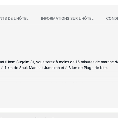
NTS DE L'HÔTEL
INFORMATIONS SUR L'HÔTEL
CONDI
baï (Umm Suqeim 3), vous serez à moins de 15 minutes de marche de
uve à 1 km de Souk Madinat Jumeirah et à 3 km de Plage de Kite.
res de l'hébergement vous invitent à la détente et comprennent un m
t avec le reste du monde et votre divertissement est assuré par des
nent une baignoire relaxante profonde et un pommeau de douche à «
fort et un bureau, mais aussi un téléphone avec des appels locaux g
en-être qui propose des massages, des soins corporels et des soins 