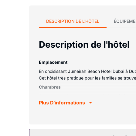
DESCRIPTION DE L'HÔTEL
ÉQUIPEME
Description de l'hôtel
Emplacement
En choisissant Jumeirah Beach Hotel Dubai à Du
Cet hôtel très pratique pour les familles se tro
Chambres
Avec un ameublement personnalisé, les 618 chamb
Plus D'informations
Internet gratuit vous permet de rester en contac
d'une baignoire et une douche séparées compren
offerts par l'hébergement comprennent un coffre-
Les services sur place
Rejoignez le spa de l'hébergement, un centre bi