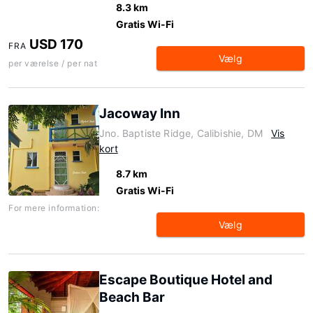
8.3 km
Gratis Wi-Fi
USD 170
FRA
Vælg
per værelse / per nat
Jacoway Inn
Jno. Baptiste Ridge, Calibishie, DM
Vis
kort
8.7 km
Gratis Wi-Fi
For mere information:
Vælg
Escape Boutique Hotel and
Beach Bar