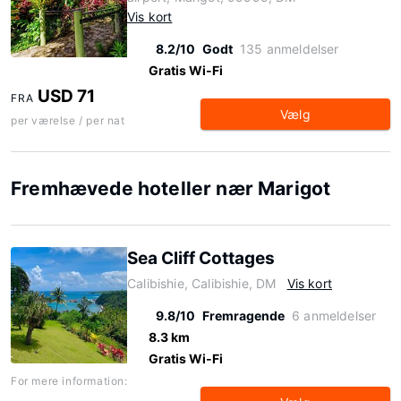
Vis kort
8.2/10
Godt
135 anmeldelser
Gratis Wi-Fi
USD 71
FRA
Vælg
per værelse / per nat
Fremhævede hoteller nær Marigot
Sea Cliff Cottages
Calibishie, Calibishie, DM
Vis kort
9.8/10
Fremragende
6 anmeldelser
8.3 km
Gratis Wi-Fi
For mere information: