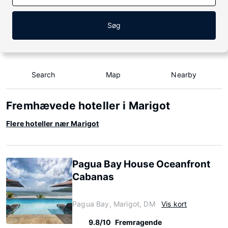
Søg
Search
Map
Nearby
Fremhævede hoteller i Marigot
Flere hoteller nær Marigot
Pagua Bay House Oceanfront
Cabanas
Pagua Bay, Marigot, DM
Vis kort
9.8/10
Fremragende