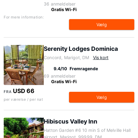
36 anmeldelser
Gratis Wi-Fi
For mere information:
Vælg
Serenity Lodges Dominica
Concord, Marigot, DM
Vis kort
9.4/10
Fremragende
69 anmeldelser
Gratis Wi-Fi
USD 66
FRA
Vælg
per værelse / per nat
Hibiscus Valley Inn
Hatton Garden #6 10 min S of Melville Hall
airport, Marigot, 99999, DM