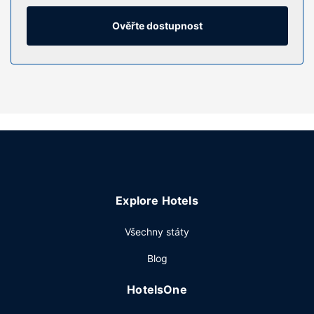
trezor, žehlička a žehlicí prkno a telefon (místními hovory
zdarma).
Ověřte dostupnost
Vybavení nemovitosti
Kromě golfového hřiště můžete využít řadu dalších
rekreačních zařízení, mezi něž patří fitness centrum s
nepřetržitým provozem. Tento hotel dále nabízí: možnost
nákupu (v rámci hotelu), pomoc s rezervací
výletů/vstupenek a vstup do blízkého fitness centra
zdarma.
Restaurace
Když dostanete hlad, navštivte restauraci tohoto hotelu,
Explore Hotels
kde se podává oběd a večeře. Kromě toho vám bude k
dispozici také pokojová služba s omezeným provozem a
Všechny státy
kavárna. Chcete-li svůj rušný den zakončit u svého
oblíbeného nápoje, navštivte bar/salonek. Hotel podává
Blog
denně od 6:30 do 9:30 za příplatek bufetovou snídani.
Další vybavení
HotelsOne
Hostům jsou k dispozici business centrum, expresní