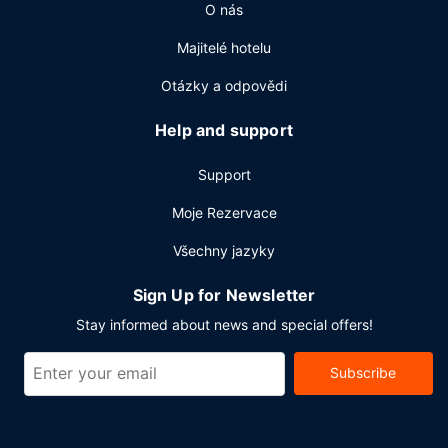
O nás
odhlášení při odjezdu a čistírna oděvů. Přímo v areálu je
hostům k dispozici samostatné parkování zdarma.
Majitelé hotelu
Otázky a odpovědi
Help and support
Support
Moje Rezervace
Všechny jazyky
Sign Up for Newsletter
Stay informed about news and special offers!
Subscribe