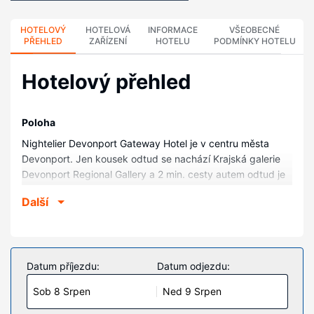
HOTELOVÝ
HOTELOVÁ
INFORMACE
VŠEOBECNÉ
PŘEHLED
ZAŘÍZENÍ
HOTELU
PODMÍNKY HOTELU
Hotelový přehled
Poloha
Nightelier Devonport Gateway Hotel je v centru města
Devonport. Jen kousek odtud se nachází Krajská galerie
Devonport Regional Gallery a 2 min. cesty autem odtud je
Muzeum Bass Strait Maritime Centre. Tento hotel s
Další
golfovým hřištěm se nachází 1,7 km od Pláž Bluff a 2,3 km
od Muzeum v bývalém sídle australského premiéra Home
Hill.
Pokoje
Datum příjezdu:
Datum odjezdu:
V jednom z 83 klimatizovaných pokojů se budete cítit jako
Sob 8 Srpen
Ned 9 Srpen
doma. Spojen¡ se světem vám zajistí bezdrátový internet
zdarma. Další užitečné vybavení a služby: vestavěný