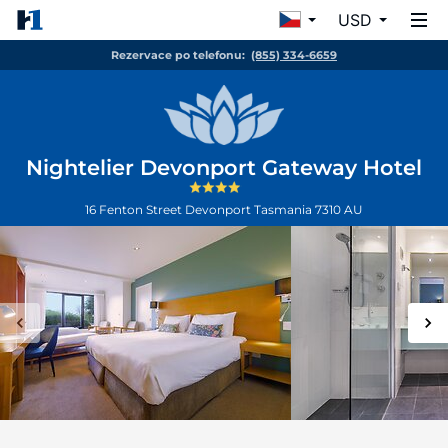
USD
Rezervace po telefonu:
(855) 334-6659
Nightelier Devonport Gateway Hotel
16 Fenton Street
Devonport
Tasmania
7310
AU