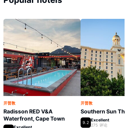
开普敦
开普敦
Radisson RED V&A
Southern Sun The
Waterfront, Cape Town
Excellent
9.2
275 评论
Excellent