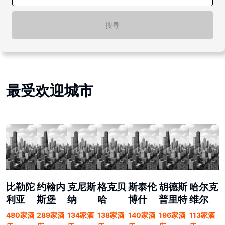
搜寻
最受欢迎城市
比勒陀
约翰内
克尼斯
格克贝
斯泰伦
胡德斯
哈尔克
利亚
斯堡
纳
哈
博什
普里特
维尔
480家酒
289家酒
134家酒
138家酒
140家酒
196家酒
113家酒
1