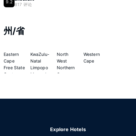
9.2
817 评论
州/省
Eastern
KwaZulu-
North
Western
Cape
Natal
West
Cape
Free State
Limpopo
Northern
Gauteng
Mpumalanga
Cape
Explore Hotels