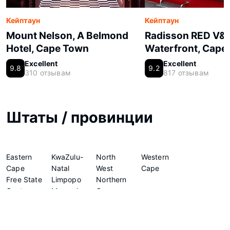
Кейптаун
Кейптаун
Mount Nelson, A Belmond
Radisson RED V&
Hotel, Cape Town
Waterfront, Cape
Excellent
Excellent
9.8
9.2
310 отзывам
817 отзывам
Штаты / провинции
Eastern
KwaZulu-
North
Western
Cape
Natal
West
Cape
Free State
Limpopo
Northern
Gauteng
Mpumalanga
Cape