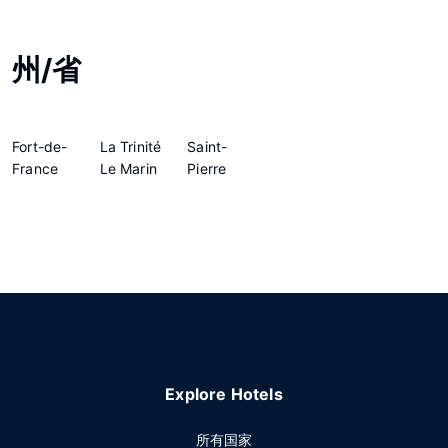
州/省
Fort-de-
La Trinité
Saint-
France
Le Marin
Pierre
Explore Hotels
所有国家