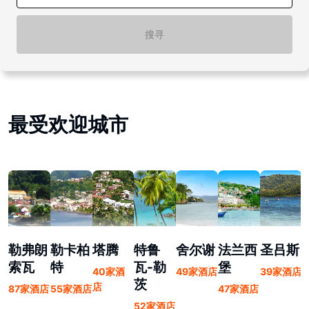
搜寻
最受欢迎城市
勒弗朗
勒卡柏
塔腾
特鲁
舍尔谢
法兰西
圣吕斯
索瓦
特
瓦-勒
堡
40家酒
49家酒店
39家酒店
茨
店
87家酒店
55家酒店
47家酒店
52家酒店