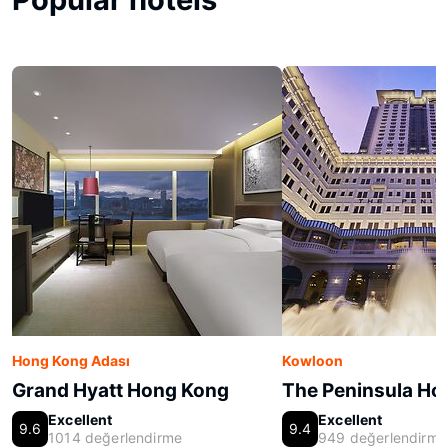
Hong Kong Adası
Kowloon
Grand Hyatt Hong Kong
The Peninsula Ho
Excellent
Excellent
9.6
9.4
1014 değerlendirme
949 değerlendirme