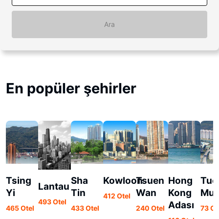
Ara
En popüler şehirler
Tsing
Sha
Kowloon
Tsuen
Hong
Tue
Lantau
Yi
Tin
Wan
Kong
Mu
412 Otel
493 Otel
Adası
465 Otel
433 Otel
240 Otel
73 Ot