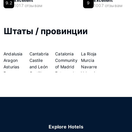
Excellent
Excellent
9.2
9
1017 отзывам
1007 отзывам
Штаты / провинции
Andalusia
Cantabria
Catalonia
La Rioja
Aragon
Castile
Community
Murcia
Asturias
and León
of Madrid
Navarre
Basque
Castilla -
Extremadura
Valencian
Country
La Mancha
Galicia
Community
Explore Hotels