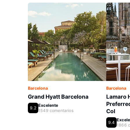
Barcelona
Barcelona
Grand Hyatt Barcelona
Lamaro H
Preferred
Excelente
9.2
1549 comentarios
Col
Excele
9.4
1866 c