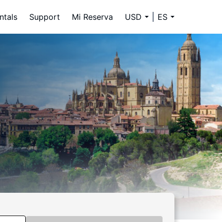
ntals
Support
Mi Reserva
USD
ES