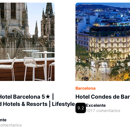
Barcelona
otel Barcelona 5★ |
Hotel Condes de Ba
 Hotels & Resorts | Lifestyle
Excelente
9.2
1017 comentarios
nte
omentarios