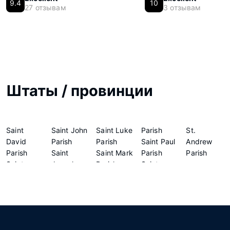
9.4
10
27 отзывам
3 отзывам
Штаты / провинции
Saint
Saint John
Saint Luke
Parish
St.
David
Parish
Parish
Saint Paul
Andrew
Parish
Saint
Saint Mark
Parish
Parish
Saint
Joseph
Parish
Saint
George
Parish
Saint
Peter
Parish
Patrick
Parish