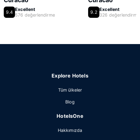
Curacao
Curacao
Excellent
Excellent
9.4
9.2
576 değerlendirme
326 değerlendirme
Explore Hotels
Tüm ülkeler
Blog
HotelsOne
Hakkımızda