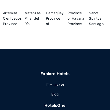
Artemisa
Matanzas
Camagüey
Province
Sancti
Cienfuegos
Pinar del
Province
of Havana
Spiritus
Province
Río
of
Province
Santiago
Holguín
Province
Guantánamo
of
de Cuba
Las Tunas
of
Mayabeque
Villa Clara
Explore Hotels
Tüm ülkeler
Blog
HotelsOne