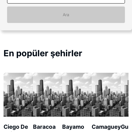
Ara
En popüler şehirler
Ciego De
Baracoa
Bayamo
Camaguey
Gua