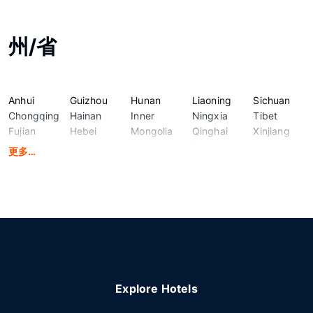
州/省
Anhui
Guizhou
Hunan
Liaoning
Sichuan
Chongqing
Hainan
Inner
Ningxia
Tibet
Fujian
Hebei
Mongolia
Qinghai
Xinjiang
Gansu
Heilongjiang
Jiangsu
Shaanxi
Yunnan
更多…
Guangdong
Henan
Jiangxi
Shandong
Zhejiang
Guangxi
Hubei
Jilin
Shanxi
Explore Hotels