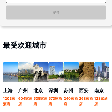
搜寻
最受欢迎城市
上海
广州
北京
深圳
苏州
西安
南京
1203家
604家酒
535家酒
573家酒
240家酒
268家酒
128家酒
酒店
店
店
店
店
店
店