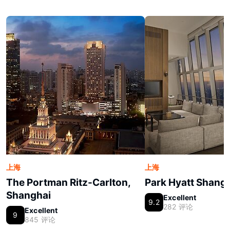
上海
上海
The Portman Ritz-Carlton,
Park Hyatt Shang
Shanghai
Excellent
9.2
282 评论
Excellent
9
845 评论