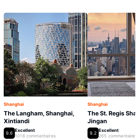
Shanghai
Shanghai
The Langham, Shanghai,
The St. Regis Sha
Xintiandi
Jingan
Excellent
Excellent
9.6
9.2
1018 commentaires
265 commentaires