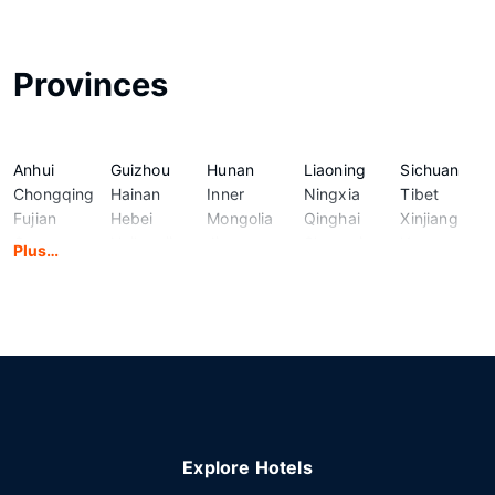
Provinces
Anhui
Guizhou
Hunan
Liaoning
Sichuan
Chongqing
Hainan
Inner
Ningxia
Tibet
Fujian
Hebei
Mongolia
Qinghai
Xinjiang
Gansu
Heilongjiang
Jiangsu
Shaanxi
Yunnan
Plus…
Guangdong
Henan
Jiangxi
Shandong
Zhejiang
Guangxi
Hubei
Jilin
Shanxi
Explore Hotels