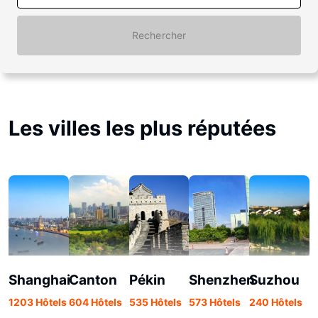
Rechercher
Les villes les plus réputées
Shanghai
Canton
Pékin
Shenzhen
Suzhou
X
1203 Hôtels
604 Hôtels
535 Hôtels
573 Hôtels
240 Hôtels
2