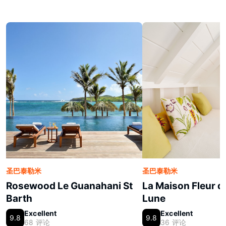
圣巴泰勒米
圣巴泰勒米
Rosewood Le Guanahani St
La Maison Fleur d
Barth
Lune
Excellent
Excellent
9.8
9.8
68 评论
36 评论