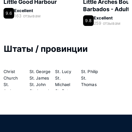
Little Good Harbour
Little Arches Bout
Barbados - Adults
Excellent
9.6
163 отзывам
Excellent
9.8
259 отзывам
Штаты / провинции
Christ
St. George
St. Lucy
St. Philip
Church
St. James
St.
St.
St.
St. John
Michael
Thomas
Andrew
St. Joseph
St. Peter