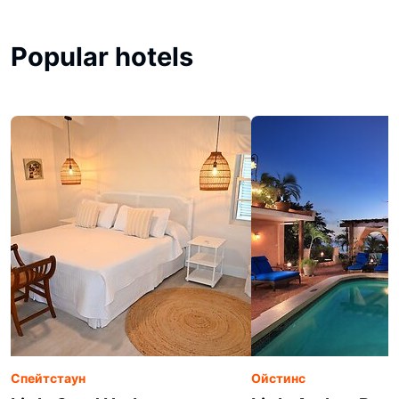
Popular hotels
Спейтстаун
Ойстинс