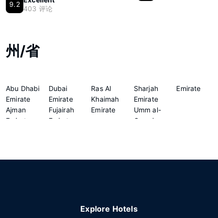
9.2
403 评论
州/省
Abu Dhabi
Dubai
Ras Al
Sharjah
Emirate
Emirate
Emirate
Khaimah
Emirate
Ajman
Fujairah
Emirate
Umm al-
Emirate
Emirate
Quwain
Explore Hotels