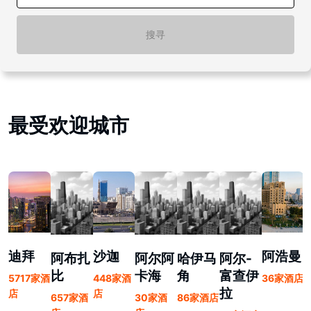
搜寻
最受欢迎城市
迪拜
沙迦
阿浩曼
阿布扎
阿尔阿
哈伊马
阿尔-
比
卡海
角
富查伊
5717家酒
448家酒
36家酒店
拉
店
店
657家酒
30家酒
86家酒店