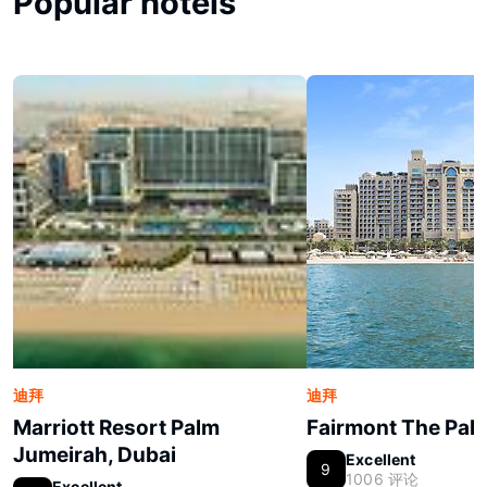
Popular hotels
迪拜
迪拜
Marriott Resort Palm
Fairmont The Pal
Jumeirah, Dubai
Excellent
9
1006 评论
Excellent