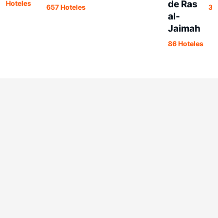
de Ras
Hoteles
657 Hoteles
37
al-
Jaimah
86 Hoteles