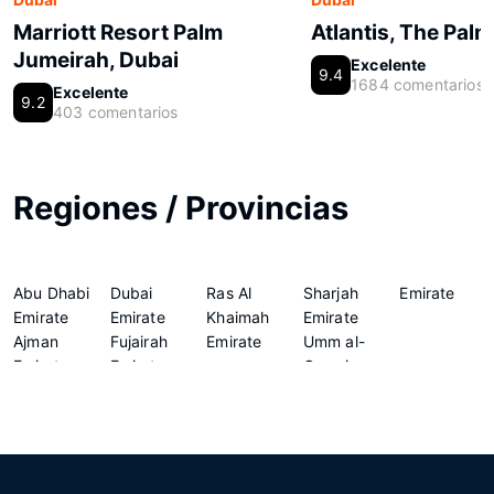
Marriott Resort Palm
Atlantis, The Palm
Jumeirah, Dubai
Excelente
9.4
1684 comentarios
Excelente
9.2
403 comentarios
Regiones / Provincias
Abu Dhabi
Dubai
Ras Al
Sharjah
Emirate
Emirate
Emirate
Khaimah
Emirate
Ajman
Fujairah
Emirate
Umm al-
Emirate
Emirate
Quwain