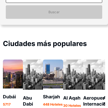
Buscar
Ciudades más populares
Dubái
Sharjah
Abu
Al Aqah
Aeropuert
Al
Dabi
Internacion
Fu
5717
448 Hoteles
30 Hoteles