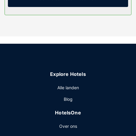
Algemene voorziening
Profiteer zoveel mogelijk van recreatieve voorzieningen,
met onder meer een binnenzwembad en een sauna.
Enkele voorzieningen van dit hotel zijn gratis wifi,
conciërgeservices en een bankethal.
Restaurant
Geniet van een maaltijd in het restaurant of bestel een
snack in de koffiebar/het café van dit hotel. Sluit je dag af
met een drankje in een bar/lounge. Dagelijks kun je tegen
betaling genieten van een lekker ontbijtbuffet, dat
Explore Hotels
geserveerd wordt van 06.30 uur tot 09.30 uur.
Overige voorzieningen
Alle landen
Enkele van de voorzieningen zijn een businesscentrum,
Blog
een stomerij/wasserijservice en een 24-uurs receptie. Ter
plaatse heb je gratis parkeerplaatsen.
HotelsOne
Over ons