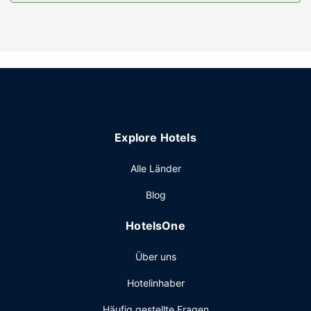
Nutz das große Angebot an Freizeiteinrichtungen, wie zum
Beispiel: Innenpool und Sauna. Kostenloses WLAN, ein
Concierge-Service und ein Bankettsaal stehen ebenfalls
zur Verfügung.
Restaurant
Lass deinen Tag bei einem Drink an der Bar/Lounge
ausklingen. Gegen Gebühr wird täglich von 06:30 Uhr bis
09:30 Uhr ein Frühstücksbuffet angeboten.
Explore Hotels
Sonstige Einrichtungen
Zum Angebot gehören ein Businesscenter, ein
Alle Länder
Textilreinigungsservice und eine rund um die Uhr besetzte
Blog
Rezeption. Vor Ort gibt es Folgendes: Parken ohne Service
(kostenlos).
HotelsOne
Über uns
Hotelinhaber
Häufig gestellte Fragen