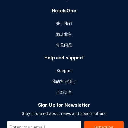
HotelsOne
关于我们
酒店业主
常见问题
Help and support
Support
我的客房预订
全部语言
Sign Up for Newsletter
Stay informed about news and special offers!
Subscribe