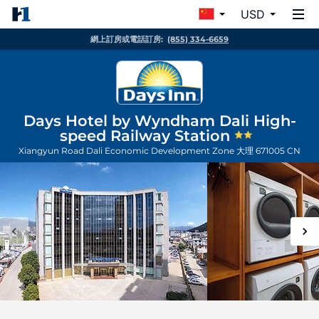
USD
網上訂房或電話訂房:
(855) 334-6659
Days Hotel by Wyndham Dali High-
speed Railway Station
Xiangyun Road Dali Economic Development Zone
大理
671005
CN