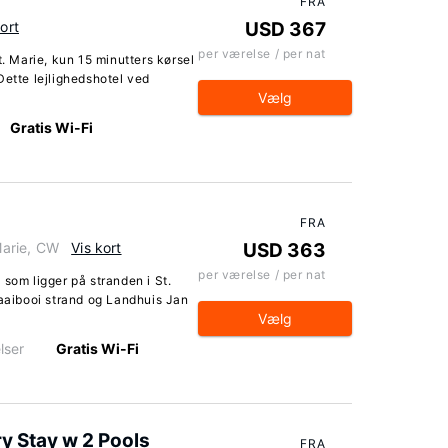
FRA
kort
USD 367
per værelse / per nat
t. Marie, kun 15 minutters kørsel
Dette lejlighedshotel ved
Vælg
Gratis Wi-Fi
FRA
Marie, CW
Vis kort
USD 363
per værelse / per nat
 som ligger på stranden i St.
Daaibooi strand og Landhuis Jan
Vælg
lser
Gratis Wi-Fi
ry Stay w 2 Pools
FRA