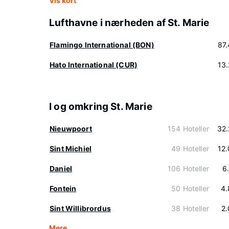
Vis kort
Lufthavne i nærheden af St. Marie
Flamingo International (BON)
87
Hato International (CUR)
13
I og omkring St. Marie
Nieuwpoort
154 Hoteller
32
Sint Michiel
49 Hoteller
12
Daniel
106 Hoteller
6
Fontein
50 Hoteller
4.
Sint Willibrordus
38 Hoteller
2
Mere…