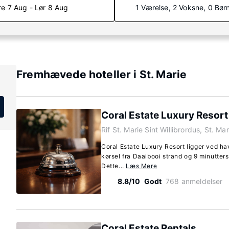
re 7 Aug - Lør 8 Aug
1 Værelse, 2 Voksne, 0 Bør
Fremhævede hoteller i St. Marie
Coral Estate Luxury Resort
Rif St. Marie Sint Willibrordus, St. Ma
Coral Estate Luxury Resort ligger ved hav
kørsel fra Daaibooi strand og 9 minutters
Dette...
Læs Mere
8.8/10
Godt
768 anmeldelser
Coral Estate Rentals