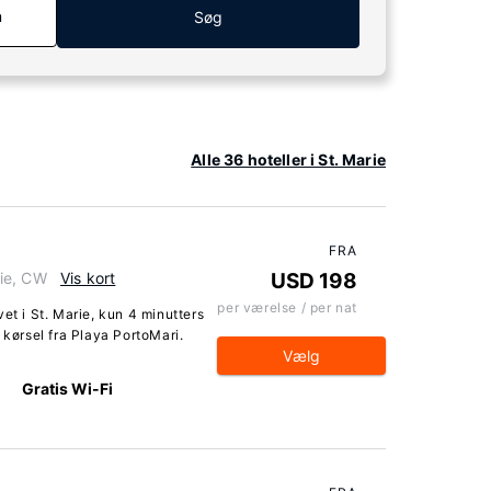
n
Søg
Alle 36 hoteller i St. Marie
FRA
rie, CW
Vis kort
USD 198
per værelse / per nat
et i St. Marie, kun 4 minutters
 kørsel fra Playa PortoMari.
Vælg
Gratis Wi-Fi