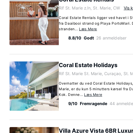
Rif St. Marie z/n, St. Marie, CW
Vis 
Coral Estate Rentals ligger ved havet i S
fra Daaibooi strand og Playa PortoMari. 
stranden...
Læs Mere
8.8/10
Godt
26 anmeldelser
Coral Estate Holidays
Rif St. Marie St. Marie, Curaçao, St. 
Overnatter du ved Coral Estate Holidays,
Marie, er du kun 5 minutters kørsel fra 
Kok. Denne...
Læs Mere
9/10
Fremragende
44 anmelde
Villa Azure Vista 6BR Luxu