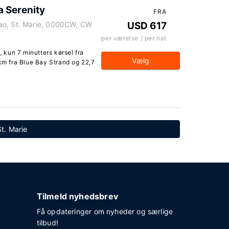
a Serenity
FRA
ao, St. Marie, 0000CW, CW
USD 617
per værelse / per nat
, kun 7 minutters kørsel fra
Vælg
 km fra Blue Bay Strand og 22,7
St. Marie
Tilmeld nyhedsbrev
Få opdateringer om nyheder og særlige
tilbud!