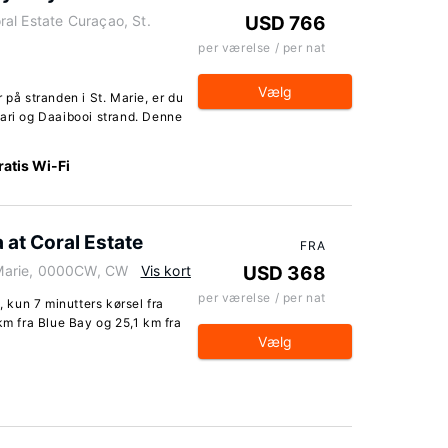
al Estate Curaçao, St.
USD 766
per værelse / per nat
Vælg
 på stranden i St. Marie, er du
Mari og Daaibooi strand. Denne
ratis Wi-Fi
a at Coral Estate
FRA
Marie, 0000CW, CW
Vis kort
USD 368
per værelse / per nat
, kun 7 minutters kørsel fra
km fra Blue Bay og 25,1 km fra
Vælg