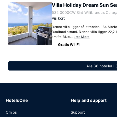
Villa Holiday Dream Sun Se
532 0000CW Sint Willibrordus Curaç
Vis kort
Denne villa ligger på stranden i St. Marie
Daaibooi strand. Denne villa ligger 22,2
km fra Blue...
Læs Mere
Gratis Wi-Fi
Alle 36 hoteller i 
HotelsOne
Help and support
Om os
Support