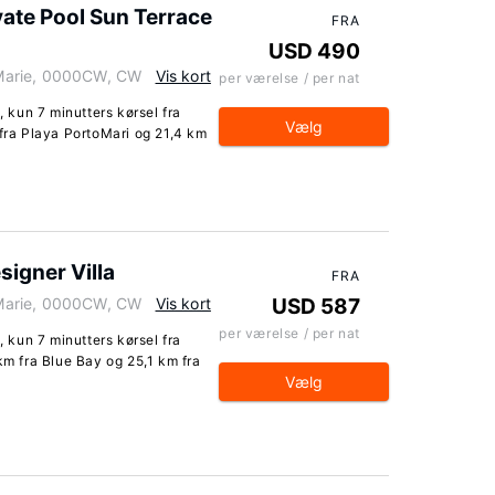
ate Pool Sun Terrace
FRA
USD 490
Marie, 0000CW, CW
Vis kort
per værelse / per nat
, kun 7 minutters kørsel fra
Vælg
 fra Playa PortoMari og 21,4 km
signer Villa
FRA
Marie, 0000CW, CW
Vis kort
USD 587
per værelse / per nat
, kun 7 minutters kørsel fra
km fra Blue Bay og 25,1 km fra
Vælg