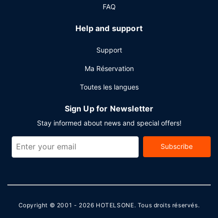
déjeuner préparé sur commande est servi tous les jours de
FAQ
06 h 00 à 11 h 00 moyennant un supplément.
Help and support
Autres services
Les équipements et services proposés incluent un centre
Support
d'affaires, un service d'arrivée express et un service de
départ express. Si vous devez organiser une réunion à
Ma Réservation
Cody, faites confiance à cet hôtel qui dispose d'espaces
Toutes les langues
événements mesurant 929 mètres carrés et comprenant
un espace de conférence et une salle de réunion. Une
Sign Up for Newsletter
navette vers et depuis l'aéroport est proposée
gratuitement (24 h/24).
Stay informed about news and special offers!
Subscribe
Copyright © 2001 - 2026
HOTELSONE
. Tous droits réservés.