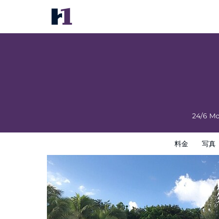
Buadara Resort
料金
写真
レビュー
地図
館内設備
ホテルイン
24/6 Mo
料金
写真