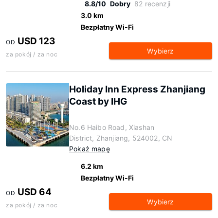
8.8/10
Dobry
82 recenzji
3.0 km
Bezpłatny Wi-Fi
USD 123
OD
Wybierz
za pokój / za noc
Holiday Inn Express Zhanjiang
Coast by IHG
No.6 Haibo Road, Xiashan
District, Zhanjiang, 524002, CN
Pokaż mapę
6.2 km
Bezpłatny Wi-Fi
USD 64
OD
Wybierz
za pokój / za noc