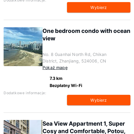
Dodatkowe informacje:
Wybierz
One bedroom condo with ocean
view
No. 8 Guanhai North Rd, Chikan
District, Zhanjiang, 524006, CN
Pokaż mapę
7.3 km
Bezpłatny Wi-Fi
Dodatkowe informacje:
Wybierz
Sea View Appartment 1, Super
Cosy and Comfortable, Potou,