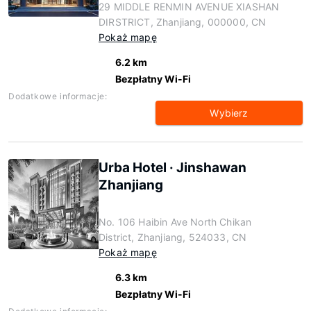
29 MIDDLE RENMIN AVENUE XIASHAN
DIRSTRICT, Zhanjiang, 000000, CN
Pokaż mapę
6.2 km
Bezpłatny Wi-Fi
Dodatkowe informacje:
Wybierz
Urba Hotel · Jinshawan
Zhanjiang
No. 106 Haibin Ave North Chikan
District, Zhanjiang, 524033, CN
Pokaż mapę
6.3 km
Bezpłatny Wi-Fi