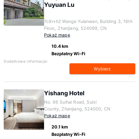
Yuyuan Lu
7c9r+h2 Wange Yulanwan, Building 3, 16th
Floor,, Zhanjiang, 524099, CN
Pokaż mapę
10.4 km
Bezpłatny Wi-Fi
Dodatkowe informacje:
Wybierz
Yishang Hotel
No. 66 Suihai Road, Suixi
County, Zhanjiang, 524000, CN
Pokaż mapę
20.1 km
Bezpłatny Wi-Fi