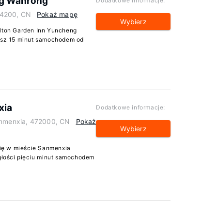
ng Wanrong
Dodatkowe informacje:
44200, CN
Pokaż mapę
Wybierz
ilton Garden Inn Yuncheng
sz 15 minut samochodem od
xia
Dodatkowe informacje:
Sanmenxia, 472000, CN
Pokaż
Wybierz
ię w mieście Sanmenxia
egłości pięciu minut samochodem