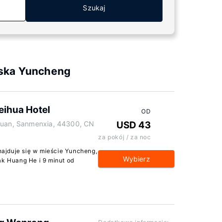
Szukaj
iska Yuncheng
ihua Hotel
OD
eyuan, Sanmenxia, 44300, CN
USD 43
za pokój / za noc
ajduje się w mieście Yuncheng,
Wybierz
ak Huang He i 9 minut od