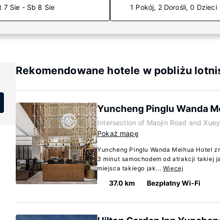
t 7 Sie - Sb 8 Sie
1 Pokój, 2 Dorośli, 0 Dzieci
Rekomendowane hotele w pobliżu lotn
Yuncheng Pinglu Wanda Me
Intersection of Maojin Road and Xu
Pokaż mapę
Yuncheng Pinglu Wanda Meihua Hotel zn
3 minut samochodem od atrakcji takiej j
miejsca takiego jak...
Więcej
37.0 km
Bezpłatny Wi-Fi