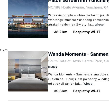
Hilton Garden Inn Yunche
NO.188 Houtu Avenue, Yuncheng, 0
W czasie pobytu w obiekcie takim jak H
Wanrongw mieście Yuncheng zamieszka
atrakcji takich jak Świątynia...
Więcej
38.2 km
Bezpłatny Wi-Fi
4 km
Wanda Moments - Sanmen
South Gate of Hexin Central Park, 
mapę
Wanda Moments - Sanmenxia znajduje s
(Dzielnica Hubin) i jest położony w odl
od atrakcji takich jak...
Więcej
39.3 km
Bezpłatny Wi-Fi