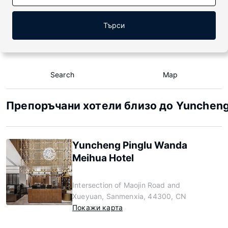
Търси
Search
Map
Препоръчани хотели близо до Yunchen
Yuncheng Pinglu Wanda
Meihua Hotel
Intersection of Maojin Road and
Xueyuan, Sanmenxia, 44300, CN
Покажи карта