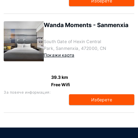
Изберете
Wanda Moments - Sanmenxia
South Gate of Hexin Central
Park, Sanmenxia, 472000, CN
Покажи карта
39.3 km
Free Wifi
За повече информация:
Изберете