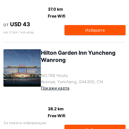
37.0 km
Free Wifi
USD 43
ОТ
Изберете
на стая / на нощ
Hilton Garden Inn Yuncheng
Wanrong
NO.188 Houtu
Avenue, Yuncheng, 044200, CN
Покажи карта
38.2 km
Free Wifi
За повече информация: