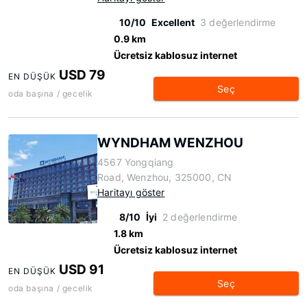
10/10
Excellent
3 değerlendirme
0.9 km
Ücretsiz kablosuz internet
USD 79
EN DÜŞÜK
Seç
oda başına / gecelik
WYNDHAM WENZHOU
4567 Yongqiang
Road, Wenzhou, 325000, CN
Haritayı göster
8/10
İyi
2 değerlendirme
1.8 km
Ücretsiz kablosuz internet
USD 91
EN DÜŞÜK
Seç
oda başına / gecelik