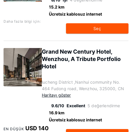
15.2 km
Ücretsiz kablosuz internet
Daha fazla bilgi için:
Seç
Grand New Century Hotel,
Wenzhou, A Tribute Portfolio
Hotel
lucheng District ,Nanhui community No.
464 Fudong road, Wenzhou, 325000, CN
Haritayı göster
9.6/10
Excellent
5 değerlendirme
16.9 km
Ücretsiz kablosuz internet
USD 140
EN DÜŞÜK