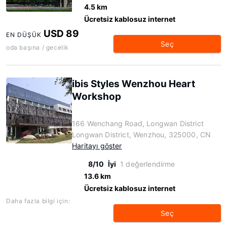
4.5 km
Ücretsiz kablosuz internet
USD 89
EN DÜŞÜK
Seç
oda başına / gecelik
ibis Styles Wenzhou Heart
Workshop
166 Wenchang Road, Longwan District
Longwan District, Wenzhou, 325000, CN
Haritayı göster
8/10
İyi
1 değerlendirme
13.6 km
Ücretsiz kablosuz internet
Daha fazla bilgi için:
Seç