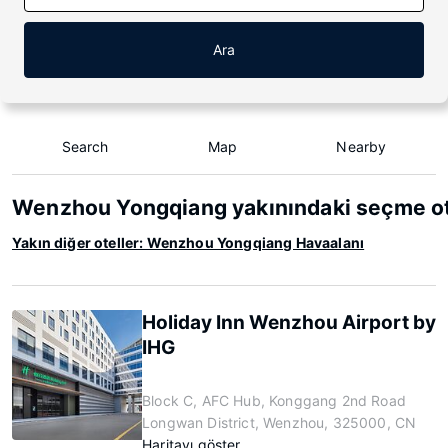
Ara
Search
Map
Nearby
Wenzhou Yongqiang yakınındaki seçme ot
Yakın diğer oteller: Wenzhou Yongqiang Havaalanı
Holiday Inn Wenzhou Airport by
IHG
Block C, AFC Hub, Konggang 2nd Road
Longwan District, Wenzhou, 325000, CN
Haritayı göster