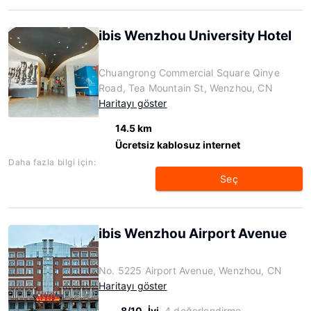
ibis Wenzhou University Hotel
Chuangrong Commercial Square Qinye
Road, Tea Mountain St, Wenzhou, CN
Haritayı göster
14.5 km
Ücretsiz kablosuz internet
Daha fazla bilgi için:
Seç
ibis Wenzhou Airport Avenue
No. 5225 Airport Avenue, Wenzhou, CN
Haritayı göster
8/10
İyi
4 değerlendirme