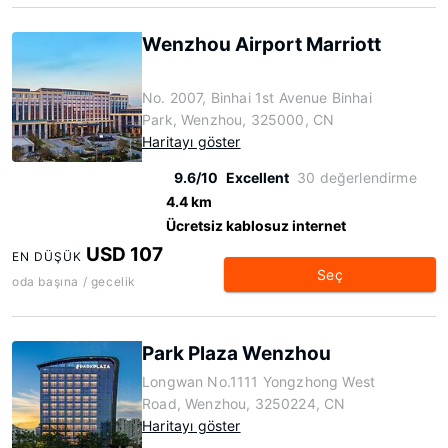
Wenzhou Airport Marriott
No. 2007, Binhai 1st Avenue Binhai
Park, Wenzhou, 325000, CN
Haritayı göster
9.6/10
Excellent
30 değerlendirme
4.4 km
Ücretsiz kablosuz internet
USD 107
EN DÜŞÜK
Seç
oda başına / gecelik
Park Plaza Wenzhou
Longwan No.1111 Yongzhong West
Road, Wenzhou, 3250224, CN
Haritayı göster