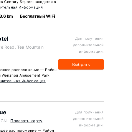
с Century Square находится в
ительная Информация
3.6 km
Бесплатный WiFi
tel
Для получения
дополнительной
e Road, Tea Mountain
информации:
Выбрать
хорошее расположение — Район
 и Wenzhou Amusement Park
лнительная Информация
nue
Для получения
дополнительной
, CN
Показать карту
информации:
орошее расположение — Район