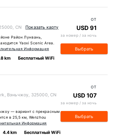
ОТ
325000, CN
Показать карту
USD 91
за номер / за ночь
оне Район Лунвань,
аходится Yaoxi Scenic Area.
Выбрать
лнительная Информация
.8 km
Бесплатный WiFi
ОТ
Park, Вэньчжоу, 325000, CN
USD 107
за номер / за ночь
ньчжоу — вариант с прекрасным
Выбрать
тся в 25,5 км, Wenzhou
нительная Информация
4.4 km
Бесплатный WiFi