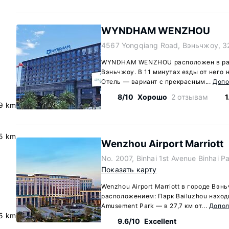
WYNDHAM WENZHOU
4567 Yongqiang Road, Вэньчжоу, 
WYNDHAM WENZHOU расположен в рай
Вэньчжоу. В 11 минутах езды от него н
Отель — вариант с прекрасным...
Допо
8/10
Хорошо
2 отзывам
1
9 km
.5 km
Wenzhou Airport Marriott
No. 2007, Binhai 1st Avenue Binhai 
Показать карту
Wenzhou Airport Marriott в городе Вэ
расположением: Парк Bailuzhou находи
Amusement Park — в 27,7 км от...
Допол
.5 km
9.6/10
Excellent