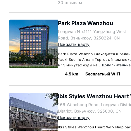
30 отзывам
Park Plaza Wenzhou
Longwan No.1111 Yongzhong West
Road, Вэньчжоу, 3250224, CN
Показать карту
Park Plaza Wenzhou находится в райо
Yaoxi Scenic Area и Торговый комплек
в 15 минутах езды на...
Дополнительн
4.5 km
Бесплатный WiFi
ibis Styles Wenzhou Hear
166 Wenchang Road, Longwan Distri
District, Вэньчжоу, 325000, CN
Показать карту
Ibis Styles Wenzhou Heart Workshop р