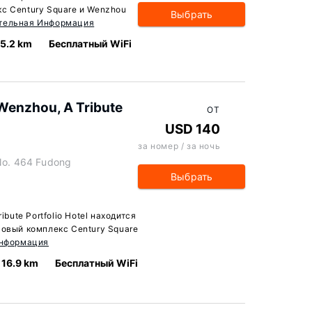
с Century Square и Wenzhou
Выбрать
тельная Информация
15.2 km
Бесплатный WiFi
Wenzhou, A Tribute
ОТ
USD 140
за номер / за ночь
 No. 464 Fudong
Выбрать
ibute Portfolio Hotel находится
говый комплекс Century Square
Информация
16.9 km
Бесплатный WiFi