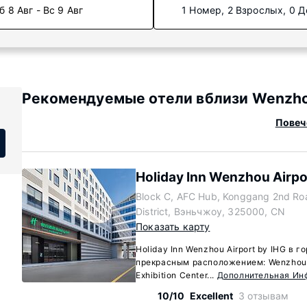
б 8 Авг - Вс 9 Авг
1 Номер, 2 Взрослых, 0 Д
Рекомендуемые отели вблизи Wenzho
Повеч
Holiday Inn Wenzhou Airpo
Block C, AFC Hub, Konggang 2nd R
District, Вэньчжоу, 325000, CN
Показать карту
Holiday Inn Wenzhou Airport by IHG в 
прекрасным расположением: Wenzhou I
Exhibition Center...
Дополнительная Ин
10/10
Excellent
3 отзывам