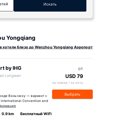
етей
Искать
u Yongqiang
е хотели близо до Wenzhou Yongqiang Аэропорт
rt by IHG
ОТ
oad Longwan
USD 79
за номер / за ночь
Выбрать
городе Вэньчжоу — вариант с
nternational Convention and
формация
0.9 km
Бесплатный WiFi