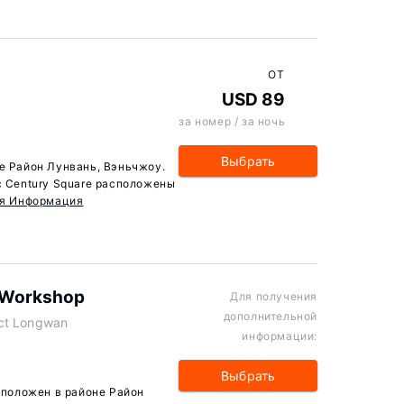
ОТ
USD 89
за номер / за ночь
Выбрать
не Район Лунвань, Вэньчжоу.
с Century Square расположены
ая Информация
t Workshop
Для получения
дополнительной
ct Longwan
информации:
Выбрать
асположен в районе Район