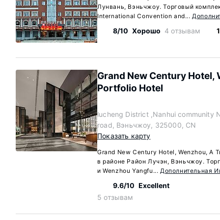
Лунвань, Вэньчжоу. Торговый комплек
International Convention and...
Дополни
8/10
Хорошо
4 отзывам
Grand New Century Hotel, 
Portfolio Hotel
lucheng District ,Nanhui community
road, Вэньчжоу, 325000, CN
Показать карту
Grand New Century Hotel, Wenzhou, A Tr
в районе Район Лучэн, Вэньчжоу. Тор
и Wenzhou Yangfu...
Дополнительная 
9.6/10
Excellent
5 отзывам