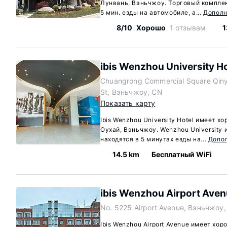
Лунвань, Вэньчжоу. Торговый комплек
5 мин. езды на автомобиле, а...
Дополн
8/10
Хорошо
1 отзывам
1
ibis Wenzhou University Ho
Chuangrong Commercial Square Qiny
St, Вэньчжоу, CN
Показать карту
Ibis Wenzhou University Hotel имеет 
Оухай, Вэньчжоу. Wenzhou University
находятся в 5 минутах езды на...
Допо
14.5 km
Бесплатный WiFi
ibis Wenzhou Airport Ave
No. 5225 Airport Avenue, Вэньчжоу
Ibis Wenzhou Airport Avenue имеет х