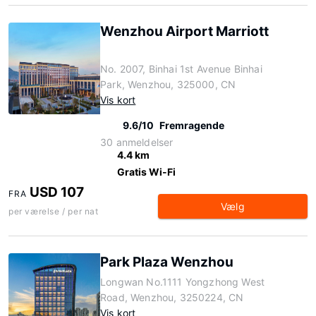
Wenzhou Airport Marriott
No. 2007, Binhai 1st Avenue Binhai
Park, Wenzhou, 325000, CN
Vis kort
9.6/10
Fremragende
30 anmeldelser
4.4 km
Gratis Wi-Fi
USD 107
FRA
Vælg
per værelse / per nat
Park Plaza Wenzhou
Longwan No.1111 Yongzhong West
Road, Wenzhou, 3250224, CN
Vis kort