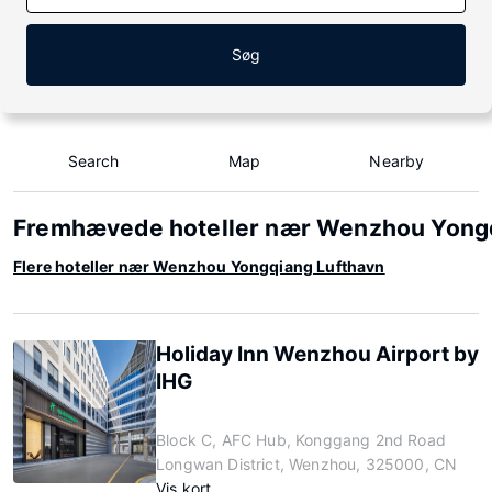
Søg
Search
Map
Nearby
Fremhævede hoteller nær Wenzhou Yong
Flere hoteller nær Wenzhou Yongqiang Lufthavn
Holiday Inn Wenzhou Airport by
IHG
Block C, AFC Hub, Konggang 2nd Road
Longwan District, Wenzhou, 325000, CN
Vis kort