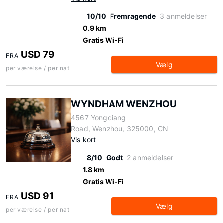
10/10
Fremragende
3 anmeldelser
0.9 km
Gratis Wi-Fi
USD 79
FRA
Vælg
per værelse / per nat
WYNDHAM WENZHOU
4567 Yongqiang
Road, Wenzhou, 325000, CN
Vis kort
8/10
Godt
2 anmeldelser
1.8 km
Gratis Wi-Fi
USD 91
FRA
Vælg
per værelse / per nat