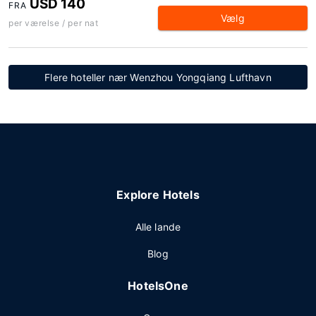
USD 140
FRA
Vælg
per værelse / per nat
Flere hoteller nær Wenzhou Yongqiang Lufthavn
Explore Hotels
Alle lande
Blog
HotelsOne