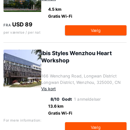
4.5 km
Gratis Wi-Fi
USD 89
FRA
Vælg
per værelse / per nat
ibis Styles Wenzhou Heart
Workshop
166 Wenchang Road, Longwan District
Longwan District, Wenzhou, 325000, CN
Vis kort
8/10
Godt
1 anmeldelser
13.6 km
Gratis Wi-Fi
For mere information:
Vælg