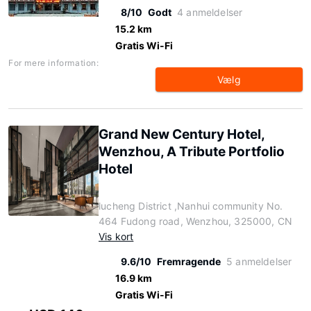
8/10
Godt
4 anmeldelser
15.2 km
Gratis Wi-Fi
For mere information:
Vælg
Grand New Century Hotel,
Wenzhou, A Tribute Portfolio
Hotel
lucheng District ,Nanhui community No.
464 Fudong road, Wenzhou, 325000, CN
Vis kort
9.6/10
Fremragende
5 anmeldelser
16.9 km
Gratis Wi-Fi