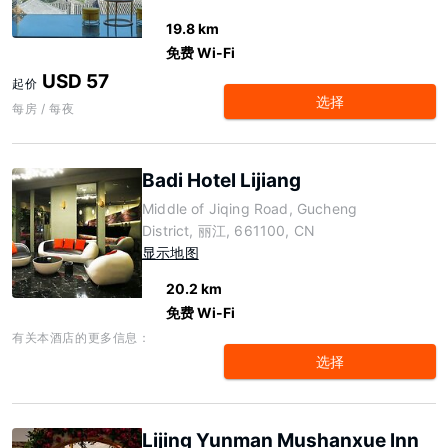
19.8 km
免费 Wi-Fi
USD 57
起价
选择
每房 / 每夜
Badi Hotel Lijiang
Middle of Jiqing Road, Gucheng
District, 丽江, 661100, CN
显示地图
20.2 km
免费 Wi-Fi
有关本酒店的更多信息：
选择
Lijing Yunman Mushanxue lnn