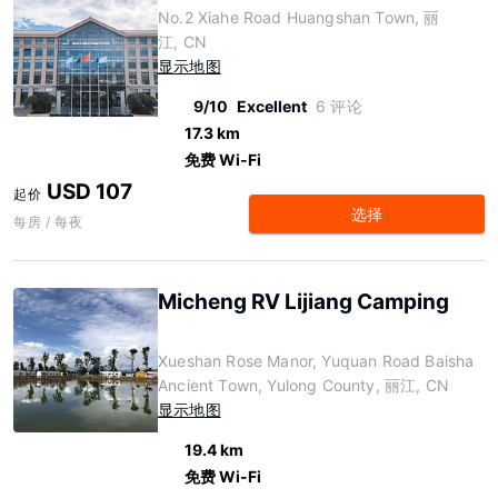
No.2 Xiahe Road Huangshan Town, 丽
江, CN
显示地图
9/10
Excellent
6 评论
17.3 km
免费 Wi-Fi
USD 107
起价
选择
每房 / 每夜
Micheng RV Lijiang Camping
Xueshan Rose Manor, Yuquan Road Baisha
Ancient Town, Yulong County, 丽江, CN
显示地图
19.4 km
免费 Wi-Fi