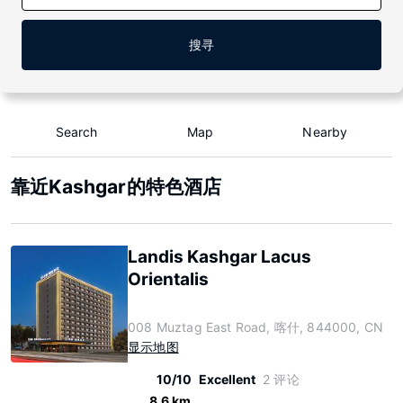
搜寻
Search
Map
Nearby
靠近Kashgar的特色酒店
Landis Kashgar Lacus
Orientalis
008 Muztag East Road, 喀什, 844000, CN
显示地图
10/10
Excellent
2 评论
8.6 km