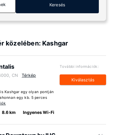
mek
Keresés
tér közelében: Kashgar
talis
További információk:
4000, CN
Térkép
Kiválasztás
lis Kashgar egy olyan pontján
 ahonnan egy kb. 5 perces
iók
8.6 km
Ingyenes Wi-Fi