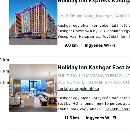
Holiday Inn Express Kash
No. 8 Xihuan Road, Kashgar, 84400
Kashgar egy olyan környékén található e
Kashgar Downtown by IHG, ahonnan egy 
Yusup Hazi Hajup sírja...
További Inform
9.6 km
Ingyenes Wi-Fi
.9 km
Holiday Inn Kashgar East b
.1 km
BUILDING 1 YUANFANG YUEHAO IN
056 RONGHE, Kashgar, 844000, CN
.8 km
Térkép megjelenítése
Kashgar egy olyan környékén található e
East by IHG, ahonnan egy 10 perces aut
etnikai park vagy Abakh...
További Info
11.5 km
Ingyenes Wi-Fi