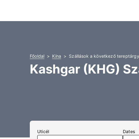
Főoldal
Kína
Szállások a következő tereptárg
Kashgar (KHG) Sz
Uticél
Dates