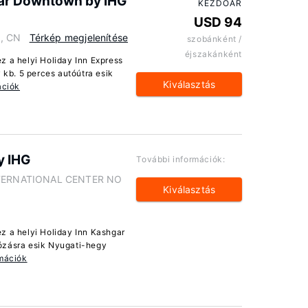
gar Downtown by IHG
KEZDŐÁR
USD 94
0, CN
Térkép megjelenítése
szobánként /
éjszakánként
z a helyi Holiday Inn Express
kb. 5 perces autóútra esik
Kiválasztás
ációk
y IHG
További információk:
TERNATIONAL CENTER NO
Kiválasztás
z a helyi Holiday Inn Kashgar
ózásra esik Nyugati-hegy
rmációk