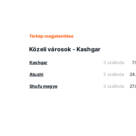
Térkép megjelenítése
Közeli városok - Kashgar
Kashgar
3 szálloda
7
Atushi
3 szálloda
24
Shufu megye
3 szálloda
27