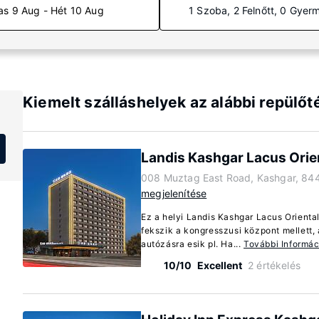
as 9 Aug - Hét 10 Aug
1 Szoba, 2 Felnőtt, 0 Gyer
Kiemelt szálláshelyek az alábbi repülő
Landis Kashgar Lacus Orien
008 Muztag East Road, Kashgar, 84
megjelenítése
Ez a helyi Landis Kashgar Lacus Orienta
fekszik a kongresszusi központ mellett,
autózásra esik pl. Ha...
További Informác
10/10
Excellent
2 értékelés