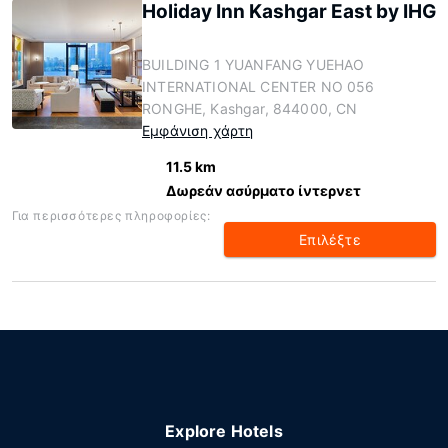
Holiday Inn Kashgar East by IHG
BUILDING 1 YUANFANG YUEHAO
INTERNATIONAL CENTER NO 056
RONGHE, Kashgar, 844000, CN
Εμφάνιση χάρτη
11.5 km
Δωρεάν ασύρματο ίντερνετ
Για περισσότερες πληροφορίες:
Επιλέξτε
Explore Hotels