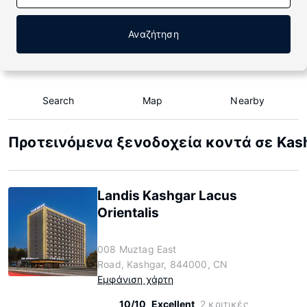
Αναζήτηση
Search
Map
Nearby
Προτεινόμενα ξενοδοχεία κοντά σε Kas
Landis Kashgar Lacus
Orientalis
008 Muztag East
Road, Kashgar, 844000, CN
Εμφάνιση χάρτη
10/10
Excellent
2 κριτικές