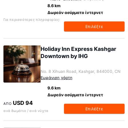
8.6 km
Δωρεάν ασύρματο ίντερνετ
Για περισσότερες πληροφορίες:
Επιλέξτε
Holiday Inn Express Kashgar
Downtown by IHG
No. 8 Xihuan Road, Kashgar, 844000, CN
Εμφάνιση χάρτη
9.6 km
Δωρεάν ασύρματο ίντερνετ
USD 94
ΑΠΌ
Επιλέξτε
ανά δωμάτιο / ανά νύχτα