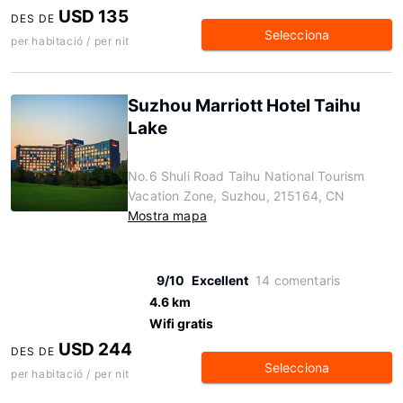
USD 135
DES DE
Selecciona
per habitació / per nit
Suzhou Marriott Hotel Taihu
Lake
No.6 Shuli Road Taihu National Tourism
Vacation Zone, Suzhou, 215164, CN
Mostra mapa
9/10
Excellent
14 comentaris
4.6 km
Wifi gratis
USD 244
DES DE
Selecciona
per habitació / per nit