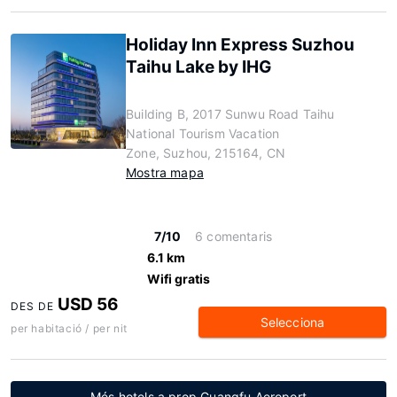
Holiday Inn Express Suzhou
Taihu Lake by IHG
Building B, 2017 Sunwu Road Taihu
National Tourism Vacation
Zone, Suzhou, 215164, CN
Mostra mapa
7/10
6 comentaris
6.1 km
Wifi gratis
USD 56
DES DE
Selecciona
per habitació / per nit
Més hotels a prop Guangfu Aeroport