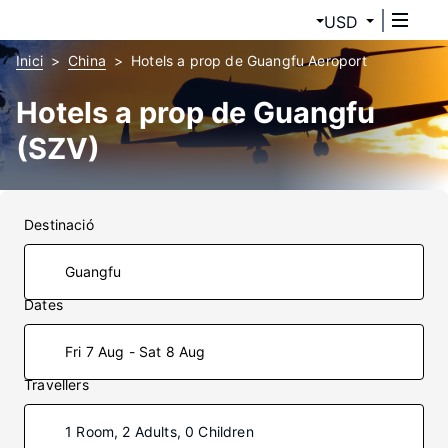
USD
Inici
China
Hotels a prop de Guangfu Aeroport
Hotels a prop de Guangfu
(SZV)
Destinació
Dates
Fri 7 Aug - Sat 8 Aug
Travellers
1 Room, 2 Adults, 0 Children