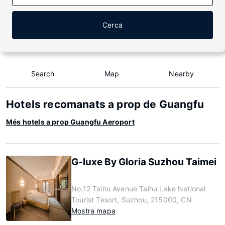
Cerca
Search
Map
Nearby
Hotels recomanats a prop de Guangfu
Més hotels a prop Guangfu Aeroport
G-luxe By Gloria Suzhou Taimei
No.12 Taihu Avenue Taihu Lake National
Tourist Tesort, Suzhou, 215000, CN
Mostra mapa