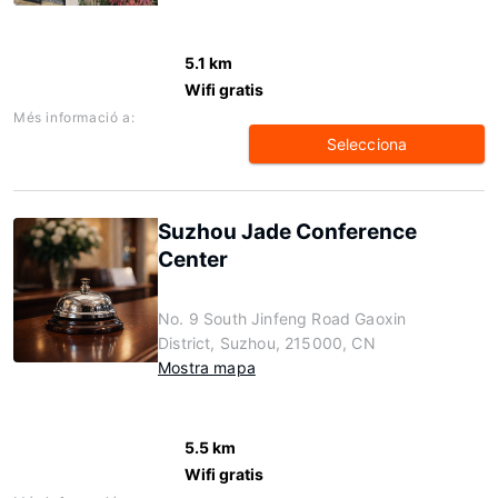
5.1 km
Wifi gratis
Més informació a:
Selecciona
Suzhou Jade Conference
Center
No. 9 South Jinfeng Road Gaoxin
District, Suzhou, 215000, CN
Mostra mapa
5.5 km
Wifi gratis