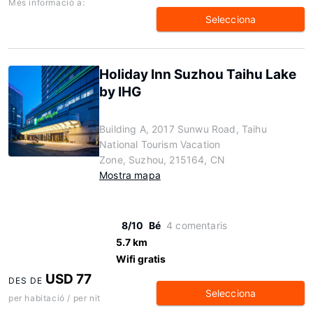
Més informació a:
Selecciona
Holiday Inn Suzhou Taihu Lake
by IHG
Building A, 2017 Sunwu Road, Taihu
National Tourism Vacation
Zone, Suzhou, 215164, CN
Mostra mapa
8/10
Bé
4 comentaris
5.7 km
Wifi gratis
USD 77
DES DE
Selecciona
per habitació / per nit