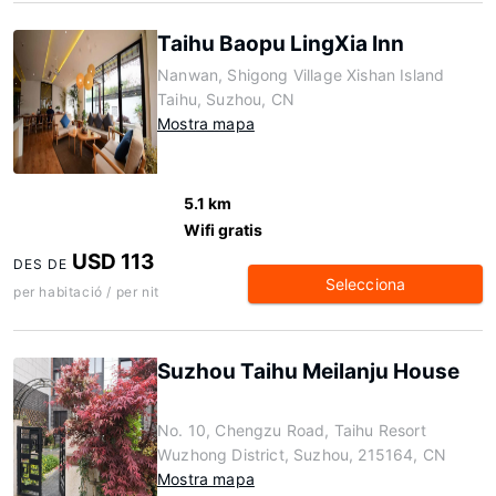
Taihu Baopu LingXia Inn
Nanwan, Shigong Village Xishan Island
Taihu, Suzhou, CN
Mostra mapa
5.1 km
Wifi gratis
USD 113
DES DE
Selecciona
per habitació / per nit
Suzhou Taihu Meilanju House
No. 10, Chengzu Road, Taihu Resort
Wuzhong District, Suzhou, 215164, CN
Mostra mapa