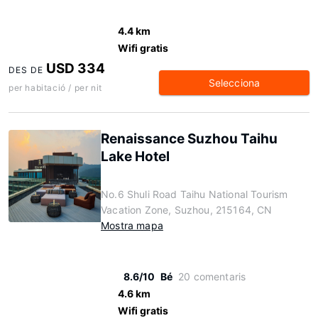
4.4 km
Wifi gratis
USD 334
DES DE
Selecciona
per habitació / per nit
Renaissance Suzhou Taihu
Lake Hotel
No.6 Shuli Road Taihu National Tourism
Vacation Zone, Suzhou, 215164, CN
Mostra mapa
8.6/10
Bé
20 comentaris
4.6 km
Wifi gratis