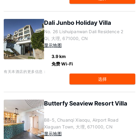
Dali Junbo Holiday Villa
No. 26 Lishuipanwan Dali Residence 2
Qi, 大理, 671000, CN
显示地图
3.9 km
免费 Wi-Fi
有关本酒店的更多信息：
选择
Butterfy Seaview Resort Villa
B8-5, Chuanqi Xiaoqu, Airport Road
Xiaguan Town, 大理, 671000, CN
显示地图