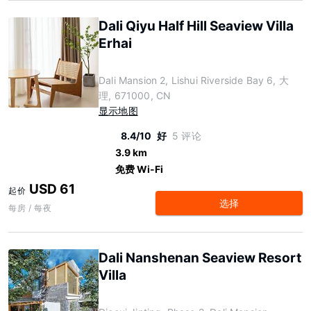
Dali Qiyu Half Hill Seaview Villa
Erhai
Dali Mansion 2, Lishui Riverside Bay 6, 大
理, 671000, CN
显示地图
8.4/10
好
5 评论
3.9 km
免费 Wi-Fi
USD 61
起价
选择
每房 / 每夜
Dali Nanshenan Seaview Resort
Villa