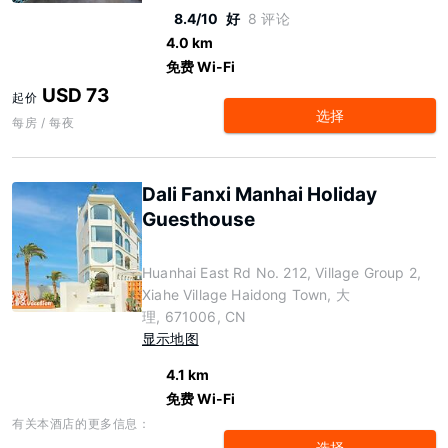
8.4/10
好
8 评论
4.0 km
免费 Wi-Fi
USD 73
起价
选择
每房 / 每夜
Dali Fanxi Manhai Holiday
Guesthouse
Huanhai East Rd No. 212, Village Group 2,
Xiahe Village Haidong Town, 大
理, 671006, CN
显示地图
4.1 km
免费 Wi-Fi
有关本酒店的更多信息：
选择