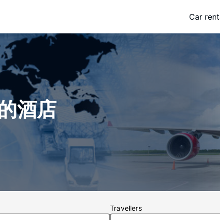
Car rent
) 的酒店
Travellers