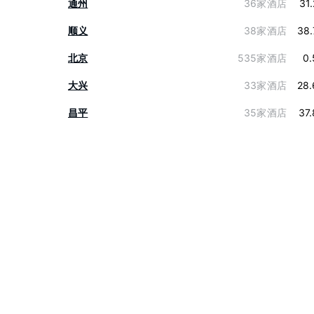
通州
36家酒店
31
顺义
38家酒店
38.
北京
535家酒店
0.
大兴
33家酒店
28.
昌平
35家酒店
37