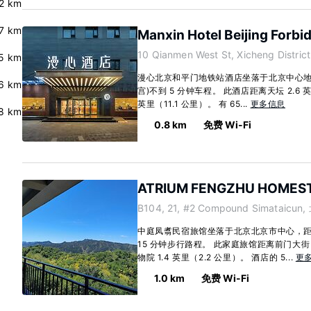
.2 km
7 km
Manxin Hotel Beijing Forbi
10 Qianmen West St, Xicheng Distri
5 km
漫心北京和平门地铁站酒店坐落于北京中心地
6 km
宫)不到 5 分钟车程。 此酒店距离天坛 2.6 
英里（11.1 公里）。 有 65...
更多信息
.8 km
0.8 km
免费 Wi-Fi
ATRIUM FENGZHU HOMES
B104, 21, #2 Compound Simataicun,
中庭凤翥民宿旅馆坐落于北京北京市中心，距
15 分钟步行路程。 此家庭旅馆距离前门大街 0
物院 1.4 英里（2.2 公里）。 酒店的 5...
更
1.0 km
免费 Wi-Fi