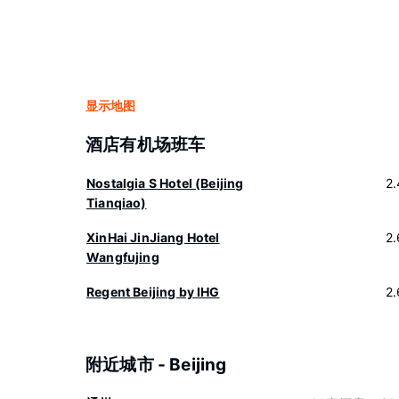
显示地图
酒店有机场班车
Nostalgia S Hotel (Beijing
2
Tianqiao)
XinHai JinJiang Hotel
2
Wangfujing
Regent Beijing by IHG
2
附近城市 - Beijing