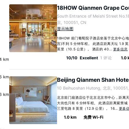
18HOW Qianmen Grape Cou
South Entrance of Meishi Street No.
京, 100051, CN
显示地图
18HOW 前门葡萄院子酒店坐落于北京中心
宫)不到 5 分钟车程。 此酒店距离天坛 1.9 
英里（10.5 公里）。 酒店的 40...
更多信息
10/10
Excellent
1 评论
1.0
.4 km
.6 km
Beijing Qianmen Shan Hote
10 Beihuoshan Hutong, 北京, 100051
.6 km
北京前门扇酒店位于北京北京市中心，距离天
大街也只有 6 分钟车程。 此酒店距离紫禁城 (故
三里屯路 8 英里（12.9 公里）。 16...
更多
1.0 km
免费 Wi-Fi