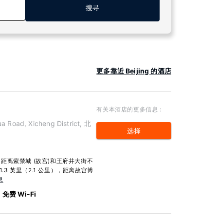
搜寻
更多靠近 Beijing 的酒店
有关本酒店的更多信息：
a Road, Xicheng District, 北
选择
距离紫禁城 (故宫)和王府井大街不
.3 英里（2.1 公里），距离故宫博
息
免费 Wi-Fi