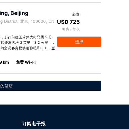
ng, Beijing
起价
g District, 北京, 100006, CN
USD 725
每房 / 每夜
，步行前往王府井大街只需 2 分
选择
酒店距离天坛 2 英里（3.2 公里），
3 间空调客房提供迷你吧和LED...
更
.9 km
免费 Wi-Fi
g 的酒店
订阅电子报