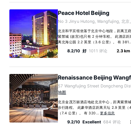
Peace Hotel Beijing
No 3 Jinyu Hutong, Wangfujing, 北京
北京和平宾馆坐落于北京中心地段，距离王府
紫禁城 (故宫)也只有 2 分钟车程。 此酒店距离
离北海公园 2.2 英里（3.6 公里）。 有 381..
8.2/10
好
1011 评论
2.3 km
Renaissance Beijing Wangf
57 Wangfujing Street Dongcheng Dis
地图
北京金茂万丽酒店地处北京中心，距离紫禁城 (
步行路程。 此豪华酒店距离天坛 2.9 英里（4
（7.4 公里）。 有 320...
更多信息
9.2/10
Excellent
684 评论