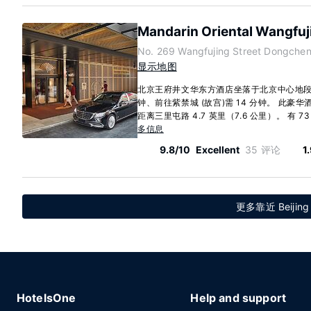
Mandarin Oriental Wangfuji
No. 269 Wangfujing Street Dongchen
显示地图
北京王府井文华东方酒店坐落于北京中心地段
钟、前往紫禁城 (故宫)需 14 分钟。 此豪华
距离三里屯路 4.7 英里（7.6 公里）。 有 7
多信息
9.8/10
Excellent
35 评论
1
更多靠近 Beijin
HotelsOne
Help and support