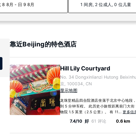
 8 8月 - 日 9 8月
1 间房, 2 位成人, 0 位儿童
靠近Beijing的特色酒店
Hill Lily Courtyard
No. 34 Dongxinlianzi Hutong Beixinhu
京, 100034, CN
显示地图
龙珠堂精品四合院酒店坐落于北京中心地段，
到 5 分钟车程。 此历史小旅馆距离前门大街 1
物院 1.5 英里（2.5 公里）。 有 11...
更多信
7.4/10
好
61 评论
0.6 km