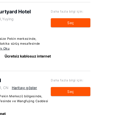
rtyard Hotel
Daha fazla bilgi için:
8,Yuying
Seç
ize Pekin merkezinde,
 dakika sürüş mesafesinde
nı Oku
Ücretsiz kablosuz internet
l
Daha fazla bilgi için:
1, CN
Haritayı göster
Seç
Pekin Merkezi) bölgesinde,
afesinde ve Wangfujing Caddesi
rnet