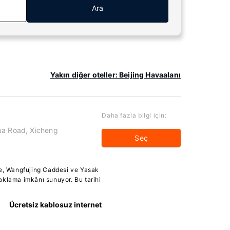
Ara
Yakın diğer oteller: Beijing Havaalanı
Daha fazla bilgi için:
ua Road, Xicheng
Seç
de, Wangfujing Caddesi ve Yasak
aklama imkânı sunuyor. Bu tarihi
Ücretsiz kablosuz internet