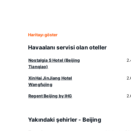
Haritayı göster
Havaalanı servisi olan oteller
Nostalgia S Hotel (Beijing
2
Tianqiao)
XinHai JinJiang Hotel
2
Wangfujing
Regent Beijing by IHG
2
Yakındaki şehirler - Beijing