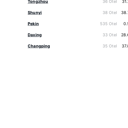
Tongzhou
36 Otel
31
Shunyi
38 Otel
38.
Pekin
535 Otel
0.
Daxing
33 Otel
28.
Changping
35 Otel
37