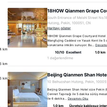
18HOW Qianmen Grape Cou
South Entrance of Meishi Street No.1
Hutong, Pekin, 100051, CN
Haritayı göster
18HOW Qianmen Grape Courtyard Hotel s
Wangfujing Caddesi ve Yasak Kent ile 5
konaklama imkânı sunuyor. Bu...
Devamı
.4 km
10/10
Excellent
1.0 km
1 değerlendirme
.6 km
Beijing Qianmen Shan Hote
.6 km
10 Beihuoshan Hutong, Pekin, 10005
Beijing Qianmen Shan Hotel size Pekin (
Cennet Tapınağı ile 5 dakika sürüş mes
ile 6 dakika...
Devamını Oku
1.0 km
Ücretsiz kablosuz inte