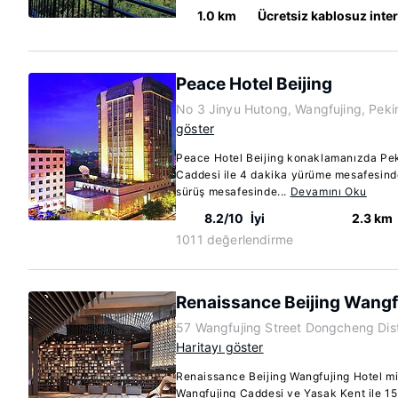
1.0 km
Ücretsiz kablosuz inte
Peace Hotel Beijing
No 3 Jinyu Hutong, Wangfujing, Pek
göster
Peace Hotel Beijing konaklamanızda Pe
Caddesi ile 4 dakika yürüme mesafesinde
sürüş mesafesinde...
Devamını Oku
8.2/10
İyi
2.3 km
1011 değerlendirme
Renaissance Beijing Wangf
57 Wangfujing Street Dongcheng Dist
Haritayı göster
Renaissance Beijing Wangfujing Hotel mi
Wangfujing Caddesi ve Yasak Kent ile 1