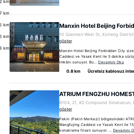
.2 km
7 km
5 km
Manxin Hotel Beijing Forbi
10 Qianmen West St, Xicheng Distric
6 km
göster
.8 km
Manxin Hotel Beijing Forbidden City siz
Caddesi ve Yasak Kent ile 5 dakika sür
imkânı sunuyor. Bu...
Devamını Oku
0.8 km
Ücretsiz kablosuz inte
ATRIUM FENGZHU HOMES
B104, 21, #2 Compound Simataicun, 
göster
Pekin (Pekin Merkezi) bölgesindeki 
Wangfujing Caddesi ve Yasak Kent ile 1
konaklama fırsatı sunuyor. ...
Devamını 