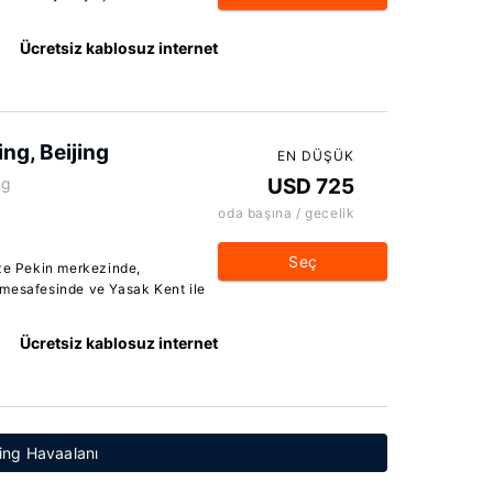
Ücretsiz kablosuz internet
ng, Beijing
EN DÜŞÜK
ng
USD 725
oda başına / gecelik
Seç
ize Pekin merkezinde,
 mesafesinde ve Yasak Kent ile
Ücretsiz kablosuz internet
jing Havaalanı