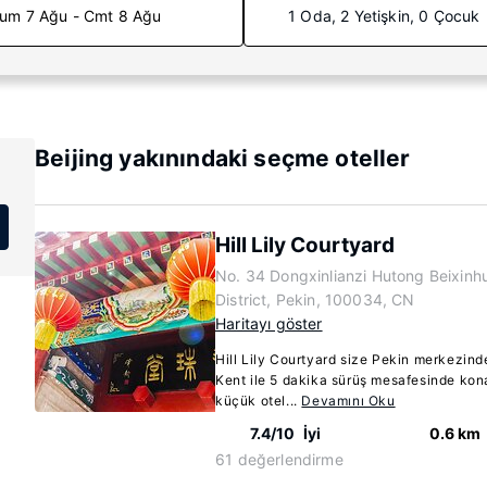
um 7 Ağu - Cmt 8 Ağu
1 Oda, 2 Yetişkin, 0 Çocuk
Beijing yakınındaki seçme oteller
Hill Lily Courtyard
No. 34 Dongxinlianzi Hutong Beixinh
District, Pekin, 100034, CN
Haritayı göster
Hill Lily Courtyard size Pekin merkezin
Kent ile 5 dakika sürüş mesafesinde kon
küçük otel...
Devamını Oku
7.4/10
İyi
0.6 km
61 değerlendirme