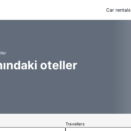
Car rentals
ller
nındaki oteller
Travellers