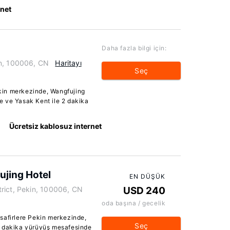
rnet
Daha fazla bilgi için:
in, 100006, CN
Haritayı
Seç
kin merkezinde, Wangfujing
 ve Yasak Kent ile 2 dakika
Ücretsiz kablosuz internet
ujing Hotel
EN DÜŞÜK
rict, Pekin, 100006, CN
USD 240
oda başına / gecelik
safirlere Pekin merkezinde,
Seç
5 dakika yürüyüş mesafesinde