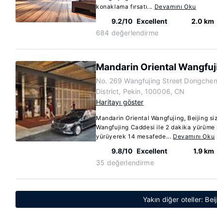
konaklama fırsatı...
Devamını Oku
9.2/10
Excellent
2.0 km
684 değerlendirme
Mandarin Oriental Wangfuji
No. 269 Wangfujing Street Dongche
District, Pekin, 100006, CN
Haritayı göster
Mandarin Oriental Wangfujing, Beijing s
Wangfujing Caddesi ile 2 dakika yürüme
yürüyerek 14 mesafede...
Devamını Oku
9.8/10
Excellent
1.9 km
35 değerlendirme
Yakın diğer oteller: Bei