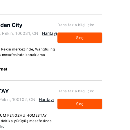
dden City
Daha fazla bilgi için:
t, Pekin, 100031, CN
Haritayı
Seç
e Pekin merkezinde, Wangfujing
üş mesafesinde konaklama
rnet
TAY
Daha fazla bilgi için:
Pekin, 100102, CN
Haritayı
Seç
ATRIUM FENGZHU HOMESTAY
5 dakika yürüyüş mesafesinde
Oku