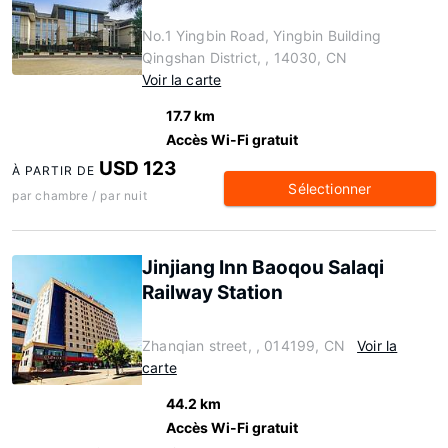
No.1 Yingbin Road, Yingbin Building
Qingshan District, , 14030, CN
Voir la carte
17.7 km
Accès Wi-Fi gratuit
USD 123
À PARTIR DE
Sélectionner
par chambre / par nuit
Jinjiang Inn Baoqou Salaqi
Railway Station
Zhanqian street, , 014199, CN
Voir la
carte
44.2 km
Accès Wi-Fi gratuit