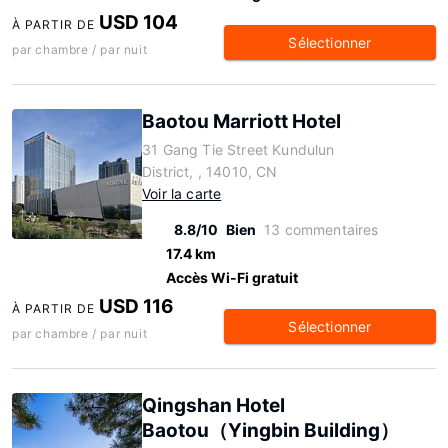
USD 104
À PARTIR DE
Sélectionner
par chambre / par nuit
Baotou Marriott Hotel
31 Gang Tie Street Kundulun
District, , 14010, CN
Voir la carte
8.8/10
Bien
13 commentaires
17.4 km
Accès Wi-Fi gratuit
USD 116
À PARTIR DE
Sélectionner
par chambre / par nuit
Qingshan Hotel
Baotou（Yingbin Building）