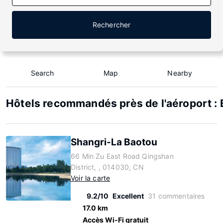
Rechercher
Search
Map
Nearby
Hôtels recommandés près de l'aéroport :
Shangri-La Baotou
66 Min Zu East Road Qingshan
District, , 014030, CN
Voir la carte
9.2/10
Excellent
31 commentaires
17.0 km
Accès Wi-Fi gratuit