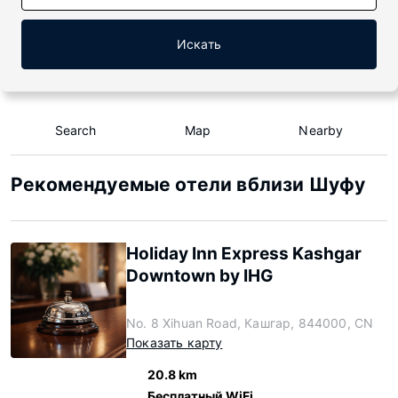
Искать
Search
Map
Nearby
Рекомендуемые отели вблизи Шуфу
Holiday Inn Express Kashgar
Downtown by IHG
No. 8 Xihuan Road, Кашгар, 844000, CN
Показать карту
20.8 km
Бесплатный WiFi