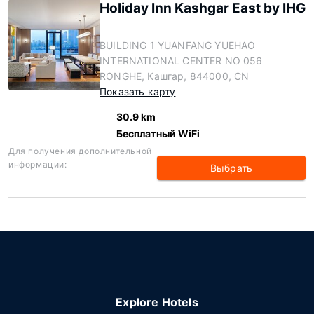
Holiday Inn Kashgar East by IHG
BUILDING 1 YUANFANG YUEHAO
INTERNATIONAL CENTER NO 056
RONGHE, Кашгар, 844000, CN
Показать карту
30.9 km
Бесплатный WiFi
Для получения дополнительной
информации:
Выбрать
Explore Hotels