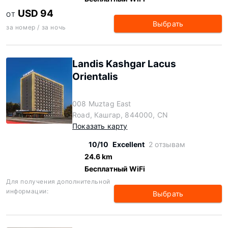
USD 94
ОТ
Выбрать
за номер / за ночь
Landis Kashgar Lacus
Orientalis
008 Muztag East
Road, Кашгар, 844000, CN
Показать карту
10/10
Excellent
2 отзывам
24.6 km
Бесплатный WiFi
Для получения дополнительной
информации:
Выбрать